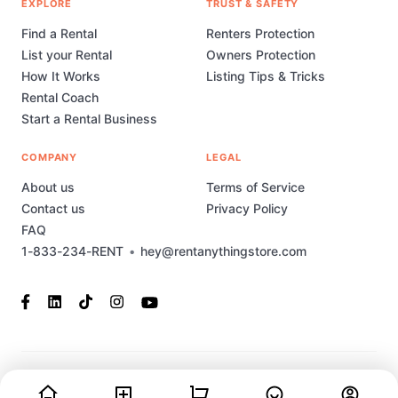
EXPLORE
TRUST & SAFETY
Find a Rental
Renters Protection
List your Rental
Owners Protection
How It Works
Listing Tips & Tricks
Rental Coach
Start a Rental Business
COMPANY
LEGAL
About us
Terms of Service
Contact us
Privacy Policy
FAQ
1-833-234-RENT
•
hey@rentanythingstore.com
© 2023-2026 Rent Anything Store Technology, Inc. All rights
reserved. This marketplace has been built and is supported by