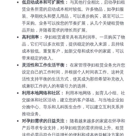
低启动成本和可扩展性：
与其他行业相比，启动孕妇租
赁业务所需的启动成本相对较低。许多物品，如孕妇服
装、孕期枕头和婴儿用品，可以逐步购买，甚至可以二
手采购。业务可以按您的节奏扩展，从几个关键租赁物
品开始，并随着需求的增长而扩展。
高利润率：
孕妇租赁通常具有高利润率。一旦购买了物
品，它们可以多次租赁，提供稳定的收入来源，且持续
成本较低。重复客户，如新父母和成长中的家庭，可以
带来稳定的收入。
灵活性和工作生活平衡：
在家管理孕妇租赁业务允许您
设定自己的工作时间，并根据个人时间表工作。这种灵
活性支持平衡的生活方式，使其成为那些希望补充收入
或兼职工作的人的有吸引力的选择。
利用本地网络和社区：
利用本地网络，如育儿小组、社
交媒体和社区活动，建立您的客户基础。与当地企业如
分娩中心、导乐和儿科医生合作，可以建立互利关系并
推动业务。
对孕妇需求的日益关注：
随着越来越多的家庭在怀孕和
产后寻求专业支持，对孕妇租赁的需求持续上升。租赁
这些必需品符合日益增长的便利和成本效益解决方案的