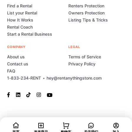
Find a Rental
Renters Protection
List your Rental
Owners Protection
How It Works
Listing Tips & Tricks
Rental Coach
Start a Rental Business
COMPANY
LEGAL
About us
Terms of Service
Contact us
Privacy Policy
FAQ
1-833-234-RENT
•
hey@rentanythingstore.com
© 2023-2026 Rent Anything Store Technology, Inc. All rights
reserved. This marketplace has been built and is supported by
首页
发布商品
购物车
关于我们
加入
MarketplaceStudio.io