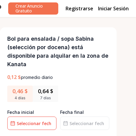
Crear Anuncio
Registrarse
Iniciar Sesión
0
Gratuito
Bol
para
ensalada
​/​
sopa
Sabina
(selección
por
docena)
está
disponible para alquilar en la zona de
Kanata
0,12 $
promedio diario
0,46 $
0,64 $
4 días
7 días
Fecha inicial
Fecha final
Campo
Campo