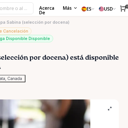
Acerca
Más
ES
USD
De
opa Sabina (selección por docena)
 De Cancelación
ga Disponible Disponible
selección
por
docena)
está disponible
a
ata, Canada