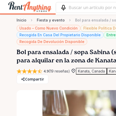
Inicio
Fiesta y evento
Bol para ensalada / s
Usado – Como Nuevo Condición
Flexible Política
Recogida En Casa Del Propietario Disponible
Entre
Recogida De Devolución Disponible
Bol
para
ensalada
​/​
sopa
Sabina
(
para alquilar en la zona de Kanat
4.9
(19 reseñas)
Kanata, Canada
Kan
Compartir