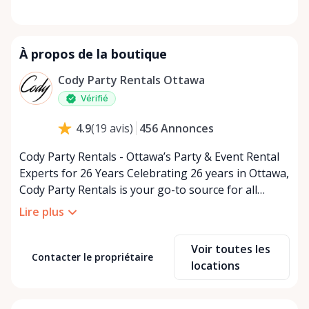
À propos de la boutique
Cody Party Rentals Ottawa
Vérifié
456
Annonces
4.9
(
19
avis
)
Cody Party Rentals - Ottawa’s Party & Event Rental
Experts for 26 Years Celebrating 26 years in Ottawa,
Cody Party Rentals is your go-to source for all
things party and event rentals. We’re proud to be a
Lire plus
partner of Rent Anything, expanding our offerings
to include a variety of extra items on the platform.
Voir toutes les
At Cody Party Rentals, we believe in the power of
Contacter le propriétaire
locations
sharing—giving others the chance to rent out their
items and experience the benefits of renting. It’s
about more than just saving money; it’s about