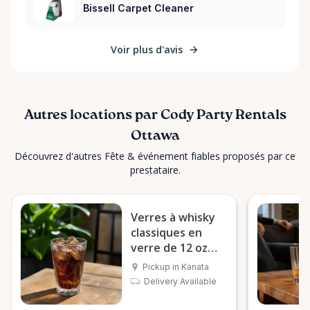
Bissell Carpet Cleaner
Voir plus d'avis
Autres locations par Cody Party Rentals
Ottawa
Découvrez d'autres Fête & événement fiables proposés par ce
prestataire.
Verres à whisky
classiques en
verre de 12 oz
(sélection par
Pickup in Kanata
douzaine)
Delivery Available