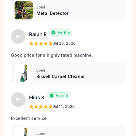
Loué :
Metal Detector
Vérifié
Ralph E
RE
Jul 28, 2026
Good price for a highly rated machine. 
Loué :
Bissell Carpet Cleaner
Vérifié
Elias K
EK
Jul 14, 2026
Excellent service 
Loué :