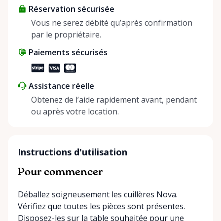
Réservation sécurisée
helping people enjoy more for less while making a
positive impact on the environment. By choosing to
Vous ne serez débité qu’après confirmation
share instead of buy, we’re all doing our part to
par le propriétaire.
make things easier on Mother Nature.
Paiements sécurisés
Assistance réelle
Obtenez de l’aide rapidement avant, pendant
ou après votre location.
Instructions d'utilisation
Pour commencer
Déballez soigneusement les cuillères Nova.
Vérifiez que toutes les pièces sont présentes.
Disposez-les sur la table souhaitée pour une