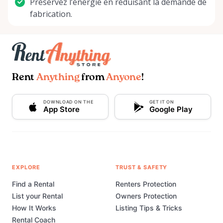
Préservez l’énergie en réduisant la demande de
fabrication.
Rent
Anything
from
Anyone
!
DOWNLOAD ON THE
GET IT ON
App Store
Google Play
EXPLORE
TRUST & SAFETY
Find a Rental
Renters Protection
List your Rental
Owners Protection
How It Works
Listing Tips & Tricks
Rental Coach