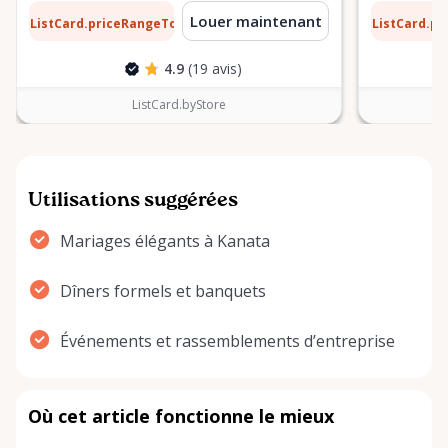
10 $
0,10 $
Louer maintenant
ListCard.priceRangeTo
ListCard.p
par jour
4.9
(19 avis)
ListCard.byStore
Utilisations suggérées
Mariages élégants à Kanata
Dîners formels et banquets
Événements et rassemblements d’entreprise
Où cet article fonctionne le mieux