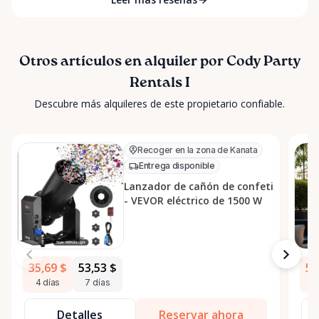
Otros artículos en alquiler por Cody Party
Rentals I
Descubre más alquileres de este propietario confiable.
Recoger en la zona de Kanata
Entrega disponible
Lanzador de cañón de confeti
- VEVOR eléctrico de 1500 W
35,69 $
53,53 $
53
4 días
7 días
4
Detalles
Reservar ahora