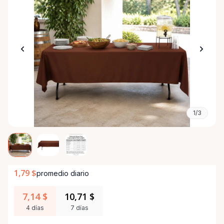
1/3
1,79 $
promedio diario
7,14 $
10,71 $
4 días
7 días