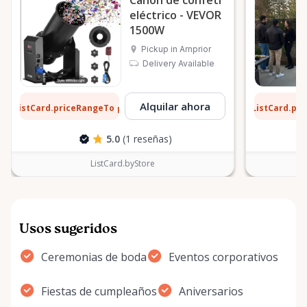
Cañón de confeti
eléctrico - VEVOR
1500W
Pickup in Arnprior
Delivery Available
8 $
13 $
Alquilar ahora
ListCard.priceRangeTo
ListCard.pr
por día
5.0
(1 reseñas)
ListCard.byStore
Usos sugeridos
Ceremonias de boda
Eventos corporativos
Fiestas de cumpleaños
Aniversarios