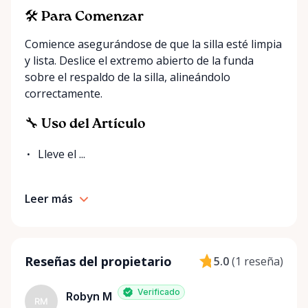
smoothly from start to finish. If you can’t find
exactly what you’re looking for on our site, just
🛠️ Para Comenzar
send us a message. We’re always happy to source
Comience asegurándose de que la silla esté limpia
additional items or help you find the right solution
y lista. Deslice el extremo abierto de la funda
for your event. Local. Flexible. Reliable. That’s
sobre el respaldo de la silla, alineándolo
Ottawa Valley Event Rentals — helping make special
correctamente.
moments even better across the Ottawa Valley.
🔧 Uso del Artículo
Lleve el ...
Leer más
Reseñas del propietario
5.0
(
1 reseña
)
Verificado
Robyn M
RM