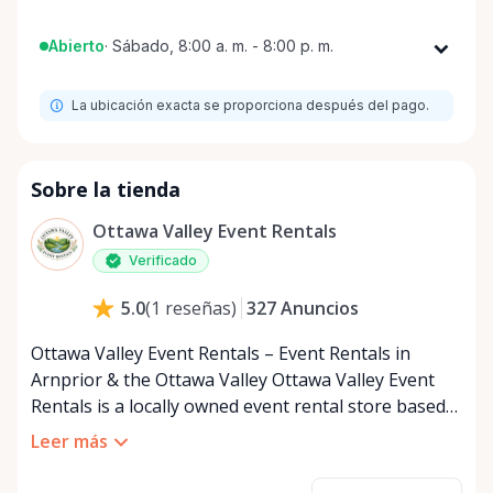
Abierto
·
Sábado, 8:00 a. m. - 8:00 p. m.
Lunes
8:00 a. m. - 8:00 p. m.
La ubicación exacta se proporciona después del pago.
Martes
8:00 a. m. - 8:00 p. m.
Miércoles
8:00 a. m. - 8:00 p. m.
Jueves
8:00 a. m. - 8:00 p. m.
Sobre la tienda
Viernes
8:00 a. m. - 8:00 p. m.
Ottawa Valley Event Rentals
Sábado
8:00 a. m. - 8:00 p. m.
Verificado
Domingo
8:00 a. m. - 8:00 p. m.
327
Anuncios
5.0
(
1
reseñas
)
Ottawa Valley Event Rentals – Event Rentals in
Arnprior & the Ottawa Valley Ottawa Valley Event
Rentals is a locally owned event rental store based
in Arnprior, Ontario, proudly serving the Ottawa
Leer más
Valley and surrounding communities. We help make
weddings, backyard parties, corporate events,