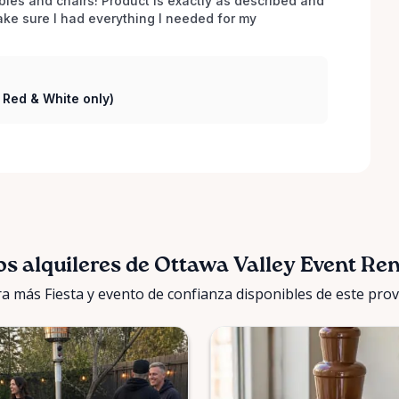
bles and chairs! Product is exactly as described and 
e sure I had everything I needed for my 
( Red & White only)
os alquileres de Ottawa Valley Event Ren
a más Fiesta y evento de confianza disponibles de este pro