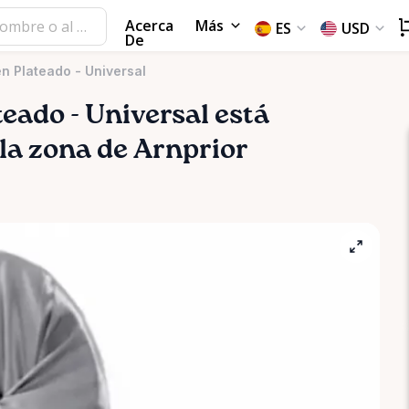
Acerca
Más
ES
USD
De
én Plateado - Universal
teado
-
Universal
está
 la zona de Arnprior