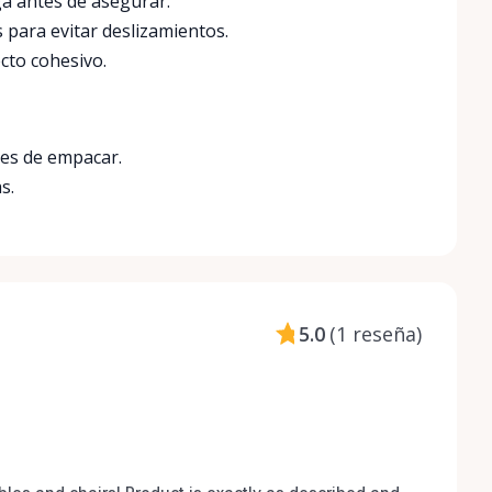
ga antes de asegurar.
para evitar deslizamientos.
cto cohesivo.
tes de empacar.
s.
5.0
(
1 reseña
)