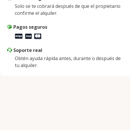
Solo se te cobrará después de que el propietario
Sábado
8:00 a. m. - 8:00 p. m.
confirme el alquiler.
Domingo
8:00 a. m. - 8:00 p. m.
Pagos seguros
Soporte real
Obtén ayuda rápida antes, durante o después de
tu alquiler.