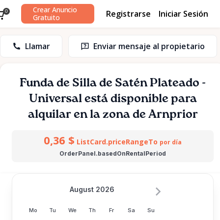
Crear Anuncio
Registrarse
Iniciar Sesión
0
Gratuito
Llamar
Enviar mensaje al propietario
Funda
de
Silla
de
Satén
Plateado
-
Universal
está disponible para
alquilar en la zona de Arnprior
0,36 $
ListCard.priceRangeTo
por día
OrderPanel.basedOnRentalPeriod
August 2026
Mo
Tu
We
Th
Fr
Sa
Su