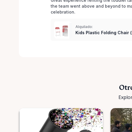
Great experience renting the toddler ta
the team went above and beyond to mak
celebration. 
Alquilado:
Kids Plastic Folding Chair 
Otr
Explor