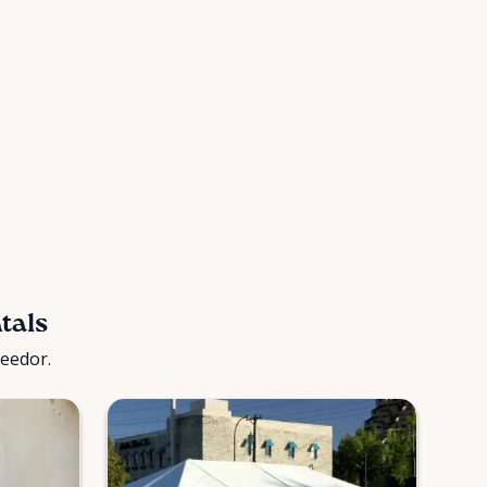
tals
veedor.