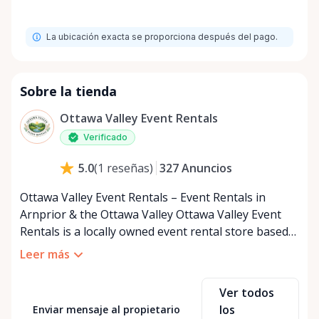
La ubicación exacta se proporciona después del pago.
Sobre la tienda
Ottawa Valley Event Rentals
Verificado
327
Anuncios
5.0
(
1
reseñas
)
Ottawa Valley Event Rentals – Event Rentals in
Arnprior & the Ottawa Valley Ottawa Valley Event
Rentals is a locally owned event rental store based
in Arnprior, Ontario, proudly serving the Ottawa
Leer más
Valley and surrounding communities. We help make
weddings, backyard parties, corporate events,
Ver todos
family celebrations, and community gatherings
los
Enviar mensaje al propietario
easy, affordable, and memorable. We serve