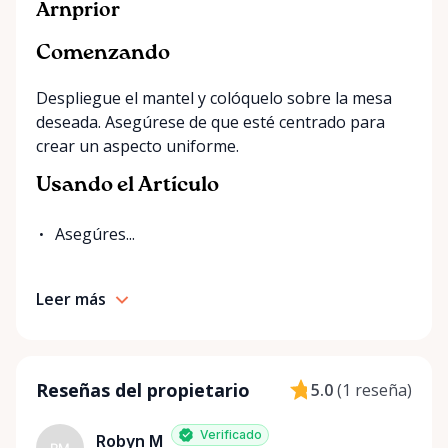
send us a message. We’re always happy to source
Arnprior
additional items or help you find the right solution
for your event. Local. Flexible. Reliable. That’s
Comenzando
Ottawa Valley Event Rentals — helping make special
Despliegue el mantel y colóquelo sobre la mesa
moments even better across the Ottawa Valley.
deseada. Asegúrese de que esté centrado para
crear un aspecto uniforme.
Usando el Artículo
Asegúres...
Leer más
Reseñas del propietario
5.0
(
1 reseña
)
Verificado
Robyn M