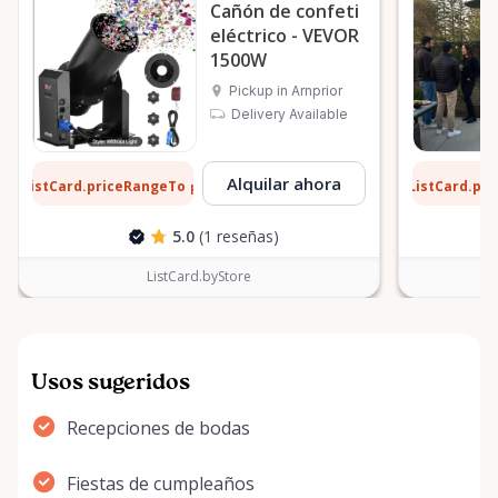
Cañón de confeti
eléctrico - VEVOR
1500W
Pickup in Arnprior
Delivery Available
8 $
13 $
Alquilar ahora
ListCard.priceRangeTo
ListCard.pr
por día
5.0
(1 reseñas)
ListCard.byStore
Usos sugeridos
Recepciones de bodas
Fiestas de cumpleaños