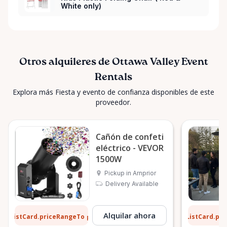
White only)
Otros alquileres de Ottawa Valley Event
Rentals
Explora más Fiesta y evento de confianza disponibles de este
proveedor.
Cañón de confeti
eléctrico - VEVOR
1500W
Pickup in Arnprior
Delivery Available
8 $
13 $
Alquilar ahora
ListCard.priceRangeTo
ListCard.pr
por día