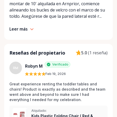
montar de 10' alquilada en Arnprior, comience
for your event. Local. Flexible. Reliable. That’s
alineando los bucles de velcro con el marco de su
Ottawa Valley Event Rentals — helping make special
toldo. Asegúrese de que la pared lateral esté r...
moments even better across the Ottawa Valley.
Leer más
Reseñas del propietario
5.0
(
1 reseña
)
Verificado
Robyn M
RM
Feb 19, 2026
Great experience renting the toddler tables and 
chairs! Product is exactly as described and the team 
went above and beyond to make sure I had 
everything I needed for my celebration. 
Alquilado:
Kids Plastic Folding Chair ( Red &