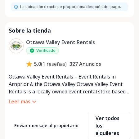
La ubicación exacta se proporciona después del pago.
Sobre la tienda
Ottawa Valley Event Rentals
Verificado
327
Anuncios
5.0
(
1
reseñas
)
Ottawa Valley Event Rentals – Event Rentals in
Arnprior & the Ottawa Valley Ottawa Valley Event
Rentals is a locally owned event rental store based
in Arnprior, Ontario, proudly serving the Ottawa
Leer más
Valley and surrounding communities. We help make
weddings, backyard parties, corporate events,
Ver todos
family celebrations, and community gatherings
los
Enviar mensaje al propietario
easy, affordable, and memorable. We serve
alquileres
customers throughout the Ottawa Valley, including