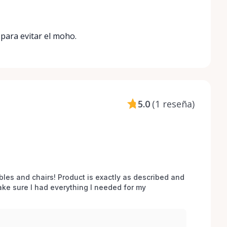
 para evitar el moho.
5.0
(
1 reseña
)
bles and chairs! Product is exactly as described and 
e sure I had everything I needed for my 