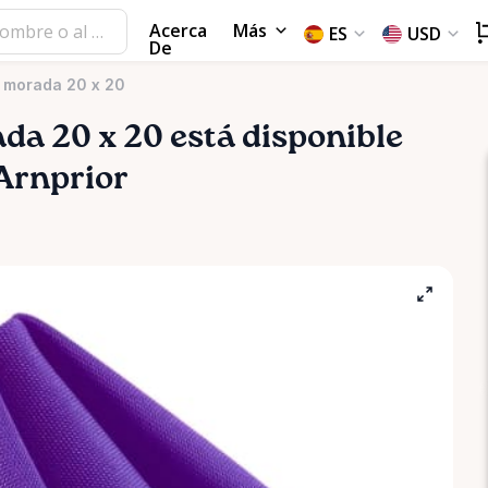
Acerca
Más
ES
USD
De
er morada 20 x 20
ada
20
x
20
está disponible
 Arnprior