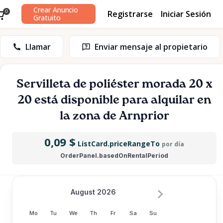
Crear Anuncio
Registrarse
Iniciar Sesión
0
Gratuito
Llamar
Enviar mensaje al propietario
Servilleta
de
poliéster
morada
20
x
20
está disponible para alquilar en
la zona de Arnprior
0,09 $
ListCard.priceRangeTo
por día
OrderPanel.basedOnRentalPeriod
August 2026
Mo
Tu
We
Th
Fr
Sa
Su