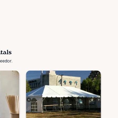
tals
veedor.