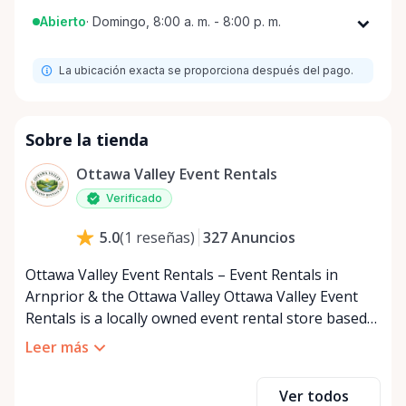
Abierto
·
Domingo, 8:00 a. m. - 8:00 p. m.
Lunes
8:00 a. m. - 8:00 p. m.
La ubicación exacta se proporciona después del pago.
Martes
8:00 a. m. - 8:00 p. m.
Miércoles
8:00 a. m. - 8:00 p. m.
Jueves
8:00 a. m. - 8:00 p. m.
Sobre la tienda
Viernes
8:00 a. m. - 8:00 p. m.
Ottawa Valley Event Rentals
Sábado
8:00 a. m. - 8:00 p. m.
Verificado
Domingo
8:00 a. m. - 8:00 p. m.
327
Anuncios
5.0
(
1
reseñas
)
Ottawa Valley Event Rentals – Event Rentals in
Arnprior & the Ottawa Valley Ottawa Valley Event
Rentals is a locally owned event rental store based
in Arnprior, Ontario, proudly serving the Ottawa
Leer más
Valley and surrounding communities. We help make
weddings, backyard parties, corporate events,
Ver todos
family celebrations, and community gatherings