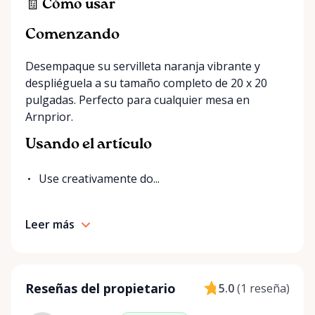
exactly what you’re looking for on our site, just
🧾 Cómo usar
send us a message. We’re always happy to source
Comenzando
additional items or help you find the right solution
for your event. Local. Flexible. Reliable. That’s
Desempaque su servilleta naranja vibrante y
Ottawa Valley Event Rentals — helping make special
despliéguela a su tamaño completo de 20 x 20
moments even better across the Ottawa Valley.
pulgadas. Perfecto para cualquier mesa en
Arnprior.
Usando el artículo
Use creativamente do...
Leer más
Reseñas del propietario
5.0
(
1 reseña
)