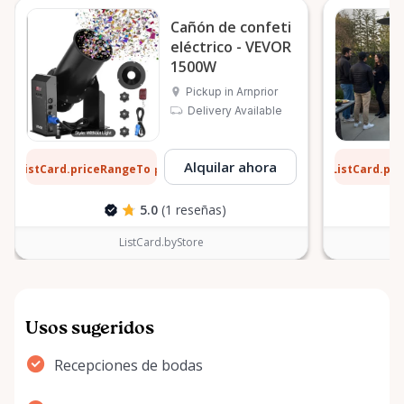
Cañón de confeti
eléctrico - VEVOR
1500W
Pickup in Arnprior
Delivery Available
8 $
13 $
Alquilar ahora
ListCard.priceRangeTo
ListCard.pr
por día
5.0
(1 reseñas)
ListCard.byStore
Usos sugeridos
Recepciones de bodas