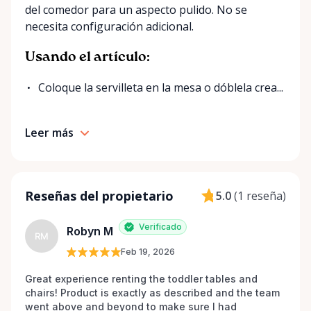
del comedor para un aspecto pulido. No se
for your event. Local. Flexible. Reliable. That’s
necesita configuración adicional.
Ottawa Valley Event Rentals — helping make special
moments even better across the Ottawa Valley.
Usando el artículo:
Coloque la servilleta en la mesa o dóblela crea...
Leer más
Reseñas del propietario
5.0
(
1 reseña
)
Verificado
Robyn M
RM
Feb 19, 2026
Great experience renting the toddler tables and 
chairs! Product is exactly as described and the team 
went above and beyond to make sure I had 