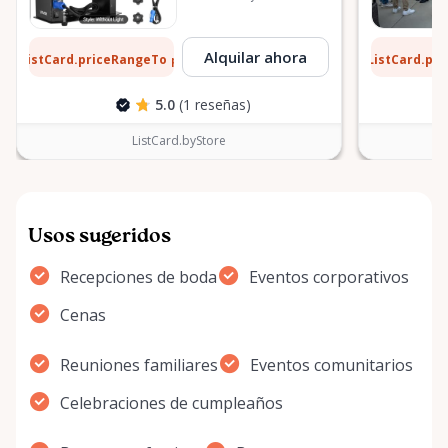
8 $
13 $
Alquilar ahora
ListCard.priceRangeTo
ListCard.pr
por día
5.0
(1 reseñas)
ListCard.byStore
Usos sugeridos
Recepciones de boda
Eventos corporativos
Cenas
Reuniones familiares
Eventos comunitarios
Celebraciones de cumpleaños