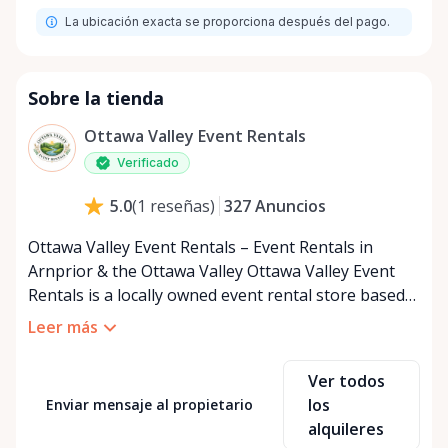
La ubicación exacta se proporciona después del pago.
Sobre la tienda
Ottawa Valley Event Rentals
Verificado
327
Anuncios
5.0
(
1
reseñas
)
Ottawa Valley Event Rentals – Event Rentals in
Arnprior & the Ottawa Valley Ottawa Valley Event
Rentals is a locally owned event rental store based
in Arnprior, Ontario, proudly serving the Ottawa
Leer más
Valley and surrounding communities. We help make
weddings, backyard parties, corporate events,
Ver todos
family celebrations, and community gatherings
los
Enviar mensaje al propietario
easy, affordable, and memorable. We serve
alquileres
customers throughout the Ottawa Valley, including