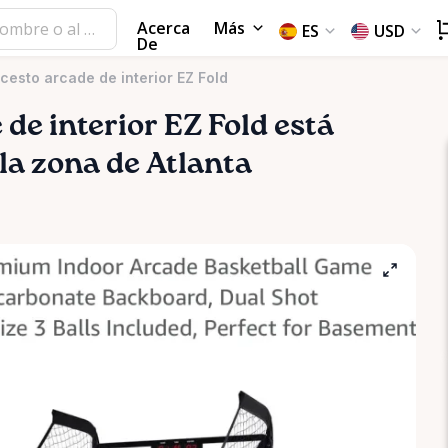
Acerca
Más
ES
USD
De
esto arcade de interior EZ Fold
e
de
interior
EZ
Fold
está
 la zona de Atlanta