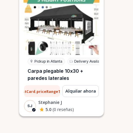
Pickup in Atlanta
Delivery Available
Carpa plegable 10x30 +
paredes laterales
21 $
Alquilar ahora
ListCard.priceRangeTo
por día
Stephanie J
SJ
5.0
(0 reseñas)