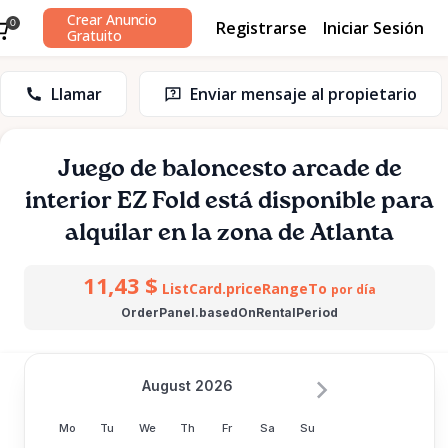
Crear Anuncio
Registrarse
Iniciar Sesión
0
Gratuito
Llamar
Enviar mensaje al propietario
Juego
de
baloncesto
arcade
de
interior
EZ
Fold
está disponible para
alquilar en la zona de Atlanta
11,43 $
ListCard.priceRangeTo
por día
OrderPanel.basedOnRentalPeriod
August 2026
Mo
Tu
We
Th
Fr
Sa
Su