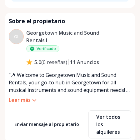
Sobre el propietario
Georgetown Music and Sound
GI
Rentals I
Verificado
11
Anuncios
5.0
(
0
reseñas
)
“🎶 Welcome to Georgetown Music and Sound
Rentals, your go-to hub in Georgetown for all
musical instruments and sound equipment needs! 🎤
Servicing Georgetown and the surrounding areas,
Leer más
we offer flexible options for accessing your rental
items: pick them up at our location or choose our
Ver todos
convenient delivery and setup service for an extra
los
Enviar mensaje al propietario
fee, based on distance. 🚚 We’re excited to meet you
alquileres
and assist with any queries! Can’t find what you’re