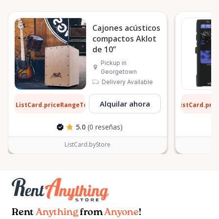
Cajones acústicos
compactos Aklot
de 10”
Pickup in
Georgetown
Delivery Available
77 $
1 $
Alquilar ahora
ListCard.priceRangeTo
ListCard.pri
por día
5.0
(0 reseñas)
ListCard.byStore
Rent
Anything
from
Anyone
!