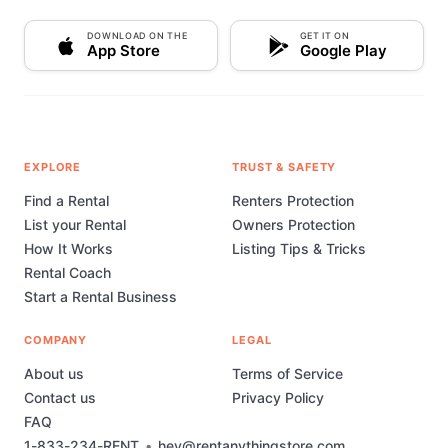
DOWNLOAD ON THE
GET IT ON
App Store
Google Play
EXPLORE
TRUST & SAFETY
Find a Rental
Renters Protection
List your Rental
Owners Protection
How It Works
Listing Tips & Tricks
Rental Coach
Start a Rental Business
COMPANY
LEGAL
About us
Terms of Service
Contact us
Privacy Policy
FAQ
1-833-234-RENT
•
hey@rentanythingstore.com