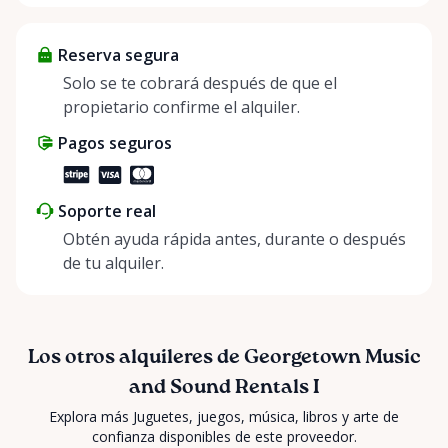
looking for or need expert advice? 🤔 Our team of
knowledgeable musicians and industry
Reserva segura
professionals is here to help, ensuring you have the
perfect equipment for any hobby or special
Solo se te cobrará después de que el
function. 🎉 Send us an in-app message anytime!
propietario confirme el alquiler.
Looking for something unique? We specialize in
Pagos seguros
sourcing equipment across our network of related
companies. Let us know your needs, and we’ll find it
for you! #RentAnythingStore
Soporte real
#GeorgetownMusicAndSound”
Obtén ayuda rápida antes, durante o después
de tu alquiler.
Los otros alquileres de Georgetown Music
and Sound Rentals I
Explora más Juguetes, juegos, música, libros y arte de
confianza disponibles de este proveedor.