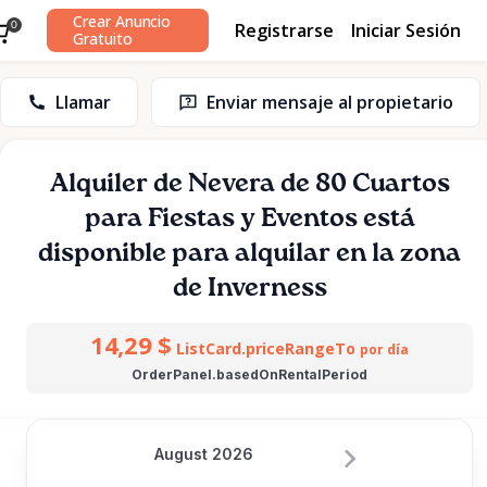
Crear Anuncio
Registrarse
Iniciar Sesión
0
Gratuito
Llamar
Enviar mensaje al propietario
Alquiler
de
Nevera
de
80
Cuartos
para
Fiestas
y
Eventos
está
disponible para alquilar en la zona
de Inverness
14,29 $
ListCard.priceRangeTo
por día
OrderPanel.basedOnRentalPeriod
August 2026