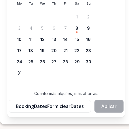
Mo
Tu
We
Th
Fr
Sa
Su
1
2
3
4
5
6
7
8
9
10
11
12
13
14
15
16
17
18
19
20
21
22
23
24
25
26
27
28
29
30
31
Cuanto más alquiles, más ahorras.
BookingDatesForm.clearDates
Aplicar