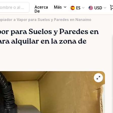
Acerca
Más
ES
USD
De
impiador a Vapor para Suelos y Paredes en Nanaimo
por
para
Suelos
y
Paredes
en
ra alquilar en la zona de