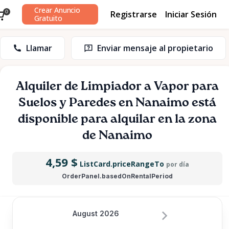
Crear Anuncio
Registrarse
Iniciar Sesión
0
Gratuito
Llamar
Enviar mensaje al propietario
Alquiler
de
Limpiador
a
Vapor
para
Suelos
y
Paredes
en
Nanaimo
está
disponible para alquilar en la zona
de Nanaimo
4,59 $
ListCard.priceRangeTo
por día
OrderPanel.basedOnRentalPeriod
August 2026