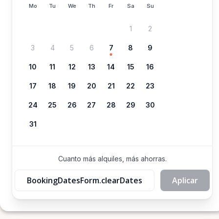
Mo
Tu
We
Th
Fr
Sa
Su
1
2
3
4
5
6
7
8
9
10
11
12
13
14
15
16
17
18
19
20
21
22
23
24
25
26
27
28
29
30
31
Cuanto más alquiles, más ahorras.
BookingDatesForm.clearDates
Aplicar