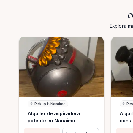
O
Explora má
Pickup in Nanaimo
Pic
Alquiler de aspiradora
Alqui
potente en Nanaimo
con a