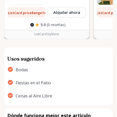
29 $
15 $
Alquilar ahora
ListCard.priceRangeTo
ListCard.pr
por día
5.0
(0 reseñas)
ListCard.byStore
Usos sugeridos
Bodas
Fiestas en el Patio
Cenas al Aire Libre
Dónde funciona mejor este artículo