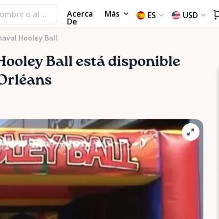
Acerca
Más
ES
USD
De
naval Hooley Ball
Hooley
Ball
está disponible
 Orléans