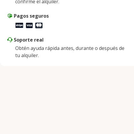
confirme el alquiler.
Sábado
8:00 a. m. - 8:00 p. m.
Domingo
Pagos seguros
8:00 a. m. - 8:00 p. m.
Soporte real
Obtén ayuda rápida antes, durante o después de
tu alquiler.