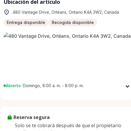
Ubicación del artículo
480 Vantage Drive, Orléans, Ontario K4A 3W2, Canada
Entrega disponible
Recogida disponible
Abierto
·
Domingo, 8:00 a. m. - 8:00 p. m.
Lunes
8:00 a. m. - 8:00 p. m.
Martes
8:00 a. m. - 8:00 p. m.
Miércoles
8:00 a. m. - 8:00 p. m.
Reserva segura
Jueves
8:00 a. m. - 8:00 p. m.
Solo se te cobrará después de que el propietario
Viernes
8:00 a. m. - 8:00 p. m.