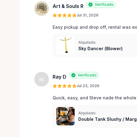
Verificado
Art & Souls R
Jul 31, 2026
Easy pickup and drop off, rental was e
Alquilado:
Sky Dancer (Blower)
Verificado
Ray D
RD
Jul 23, 2026
Quick, easy, and Steve nade the whole
Alquilado:
Double Tank Slushy / Marg