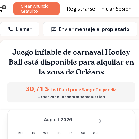
Crear Anuncio
Registrarse
Iniciar Sesión
0
Gratuito
Llamar
Enviar mensaje al propietario
Juego
inflable
de
carnaval
Hooley
Ball
está disponible para alquilar en
la zona de Orléans
30,71 $
ListCard.priceRangeTo
por día
OrderPanel.basedOnRentalPeriod
August 2026
Mo
Tu
We
Th
Fr
Sa
Su