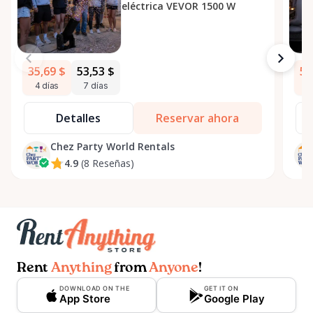
eléctrica VEVOR 1500 W
35,69 $
53,53 $
53
4 días
7 días
4
Detalles
Reservar ahora
Chez Party World Rentals
4.9
(8 Reseñas)
Rent
Anything
from
Anyone
!
DOWNLOAD ON THE
GET IT ON
App Store
Google Play