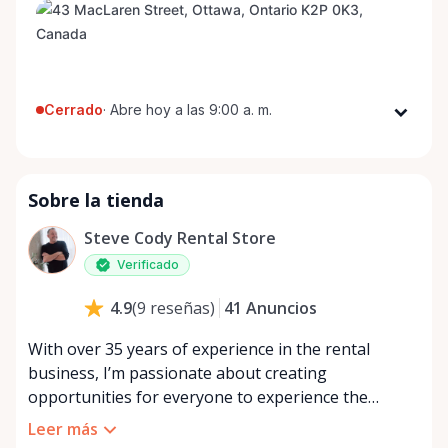
Cerrado
·
Abre hoy a las 9:00 a. m.
Lunes
9:00 a. m. - 8:00 p. m.
Martes
9:00 a. m. - 8:00 p. m.
Sobre la tienda
Miércoles
9:00 a. m. - 8:00 p. m.
Jueves
9:00 a. m. - 8:00 p. m.
Steve Cody Rental Store
Viernes
9:00 a. m. - 8:00 p. m.
Verificado
Sábado
9:00 a. m. - 8:00 p. m.
41
Anuncios
4.9
(
9
reseñas
)
Domingo
9:00 a. m. - 8:00 p. m.
With over 35 years of experience in the rental
business, I’m passionate about creating
opportunities for everyone to experience the
benefits of renting. As one of the founders of Rent
Leer más
Anything Store, I believe in the power of sharing—