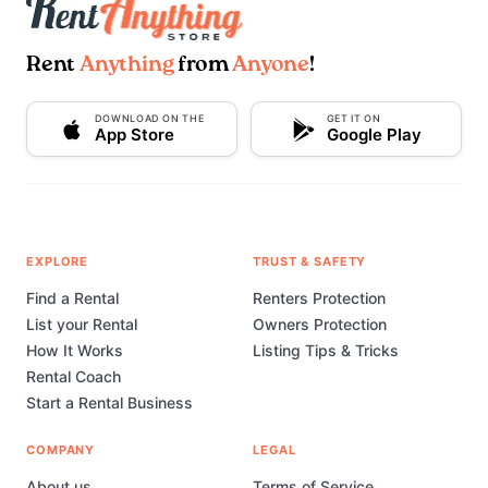
Rent
Anything
from
Anyone
!
DOWNLOAD ON THE
GET IT ON
App Store
Google Play
EXPLORE
TRUST & SAFETY
Find a Rental
Renters Protection
List your Rental
Owners Protection
How It Works
Listing Tips & Tricks
Rental Coach
Start a Rental Business
COMPANY
LEGAL
About us
Terms of Service