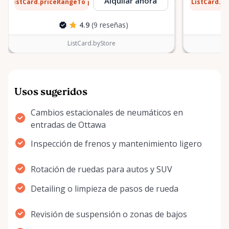
2 $
0,90 $
Alquilar ahora
ListCard.priceRangeTo
ListCard.p
por día
4.9
(9 reseñas)
ListCard.byStore
Usos sugeridos
Cambios estacionales de neumáticos en
entradas de Ottawa
Inspección de frenos y mantenimiento ligero
Rotación de ruedas para autos y SUV
Detailing o limpieza de pasos de rueda
Revisión de suspensión o zonas de bajos