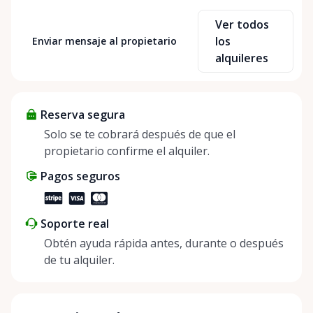
both to help individuals earn from items they
Ver todos
already own and to allow others to access and
los
Enviar mensaje al propietario
explore new things affordably. Renting not only
alquileres
saves money but also has a positive impact on our
planet and helps build connections between people.
My mission is to make renting accessible, simple,
Reserva segura
and rewarding for everyone involved.
Solo se te cobrará después de que el
propietario confirme el alquiler.
Pagos seguros
Soporte real
Obtén ayuda rápida antes, durante o después
de tu alquiler.