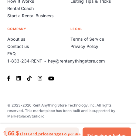
How It Works
Listing Tips & Tricks
Rental Coach
Start a Rental Business
COMPANY
LEGAL
About us
Terms of Service
Contact us
Privacy Policy
FAQ
1-833-234-RENT
•
hey@rentanythingstore.com
© 2023-2026 Rent Anything Store Technology, Inc. All rights
reserved. This marketplace has been built and is supported by
MarketplaceStudio.io
1,66 $
ListCard.priceRangeTo
por día
Seleccionar fechas