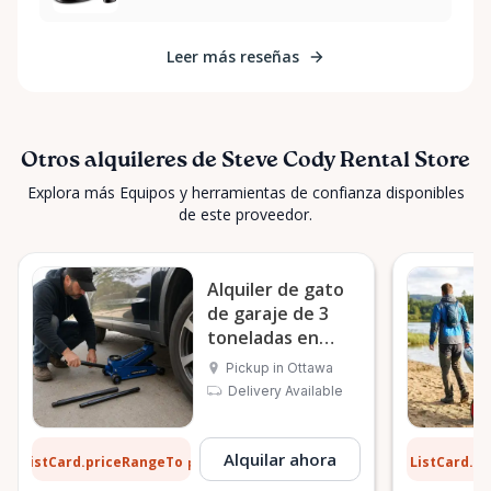
Leer más reseñas
Otros alquileres de Steve Cody Rental Store
Explora más Equipos y herramientas de confianza disponibles
de este proveedor.
Alquiler de gato
de garaje de 3
toneladas en
Ottawa
Pickup in Ottawa
Delivery Available
5 $
0,90 $
Alquilar ahora
ListCard.priceRangeTo
ListCard.p
por día