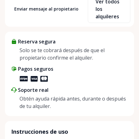
Ver todos
already own and to allow others to access and
los
Enviar mensaje al propietario
explore new things affordably. Renting not only
alquileres
saves money but also has a positive impact on our
planet and helps build connections between people.
My mission is to make renting accessible, simple,
Reserva segura
and rewarding for everyone involved.
Solo se te cobrará después de que el
propietario confirme el alquiler.
Pagos seguros
Soporte real
Obtén ayuda rápida antes, durante o después
de tu alquiler.
Instrucciones de uso