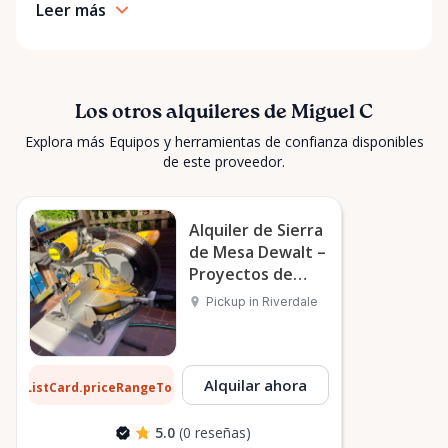
Leer más
Los otros alquileres de Miguel C
Explora más Equipos y herramientas de confianza disponibles
de este proveedor.
Alquiler de Sierra
de Mesa Dewalt –
Proyectos de
Taller Riverdale
Pickup in Riverdale
1 $
Alquilar ahora
ListCard.priceRangeTo
por día
5.0
(0 reseñas)