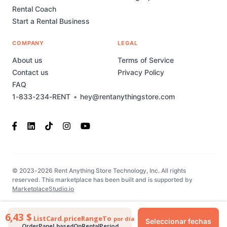
Rental Coach
Start a Rental Business
COMPANY
LEGAL
About us
Terms of Service
Contact us
Privacy Policy
FAQ
1-833-234-RENT
•
hey@rentanythingstore.com
© 2023-2026 Rent Anything Store Technology, Inc. All rights
reserved. This marketplace has been built and is supported by
MarketplaceStudio.io
6,43 $
ListCard.priceRangeTo
por día
Seleccionar fechas
OrderPanel.basedOnRentalPeriod