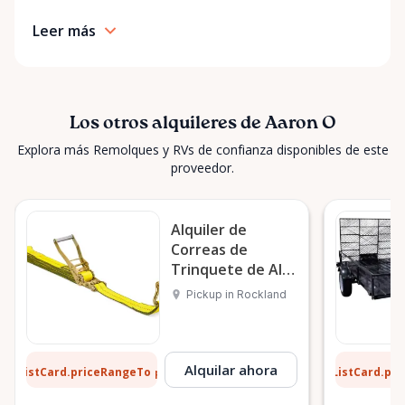
Leer más
Los otros alquileres de Aaron O
Explora más Remolques y RVs de confianza disponibles de este
proveedor.
Alquiler de
Correas de
Trinquete de Alta
Resistencia en
Pickup in Rockland
Rockland
2 $
51 $
Alquilar ahora
ListCard.priceRangeTo
ListCard.pr
por día