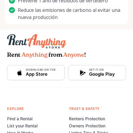
Previene 1 año de residuos de vertedero
Reduce las emisiones de carbono al evitar una
nueva producción
Rent
Anything
from
Anyone
!
DOWNLOAD ON THE
GET IT ON
App Store
Google Play
EXPLORE
TRUST & SAFETY
Find a Rental
Renters Protection
List your Rental
Owners Protection
How It Works
Listing Tips & Tricks