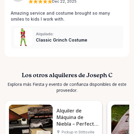
Dec 22, 2025
Amazing service and costume brought so many 
smiles to kids I work with. 
Alquilado:
Classic Grinch Costume
Los otros alquileres de Joseph C
Explora más Fiesta y evento de confianza disponibles de este
proveedor.
Alquiler de
Máquina de
Niebla – Perfecto
para Eventos en
Pickup in Stittsville