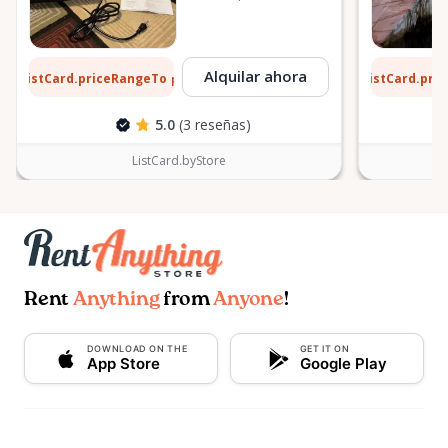
Stittsville
8 $
8 $
Alquilar ahora
ListCard.priceRangeTo
ListCard.pri
por día
5.0
(3 reseñas)
ListCard.byStore
Rent
Anything
from
Anyone
!
DOWNLOAD ON THE
GET IT ON
App Store
Google Play