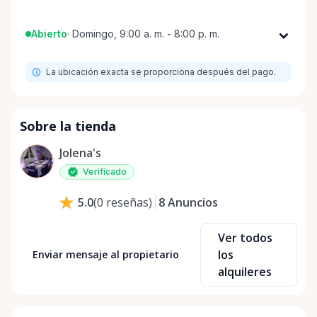
Abierto
·
Domingo, 9:00 a. m. - 8:00 p. m.
Lunes
9:00 a. m. - 8:00 p. m.
La ubicación exacta se proporciona después del pago.
Martes
9:00 a. m. - 8:00 p. m.
Miércoles
9:00 a. m. - 8:00 p. m.
Jueves
9:00 a. m. - 8:00 p. m.
Sobre la tienda
Viernes
9:00 a. m. - 8:00 p. m.
Jolena's
Sábado
9:00 a. m. - 8:00 p. m.
Verificado
Domingo
9:00 a. m. - 8:00 p. m.
8
Anuncios
5.0
(
0
reseñas
)
Ver todos
los
Enviar mensaje al propietario
alquileres