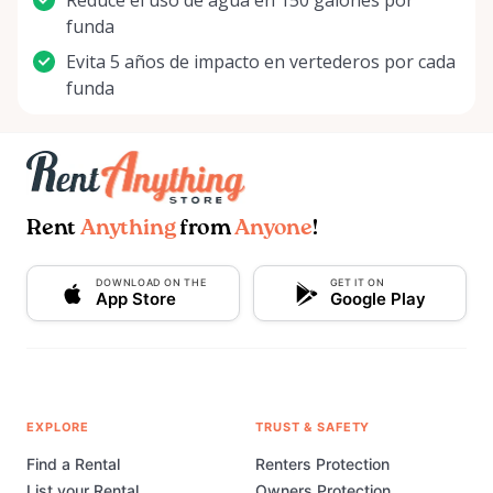
Reduce el uso de agua en 150 galones por
funda
Evita 5 años de impacto en vertederos por cada
funda
Rent
Anything
from
Anyone
!
DOWNLOAD ON THE
GET IT ON
App Store
Google Play
EXPLORE
TRUST & SAFETY
Find a Rental
Renters Protection
List your Rental
Owners Protection