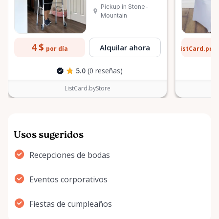
delanteras
Pickup in Stone-
Mountain
4 $
2 $
Alquilar ahora
ListCard.pri
por día
5.0
(0 reseñas)
ListCard.byStore
Usos sugeridos
Recepciones de bodas
Eventos corporativos
Fiestas de cumpleaños