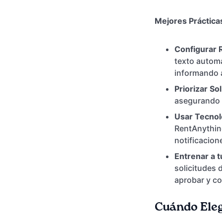
Mejores Práctica
Configurar 
texto automa
informando a
Priorizar Sol
asegurando q
Usar Tecnol
RentAnything
notificacion
Entrenar a t
solicitudes 
aprobar y co
Cuándo Eleg