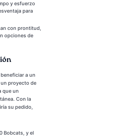
empo y esfuerzo
desventaja para
jan con prontitud,
cen opciones de
ción
beneficiar a un
a un proyecto de
a que un
ntánea. Con la
iría su pedido,
0 Bobcats, y el