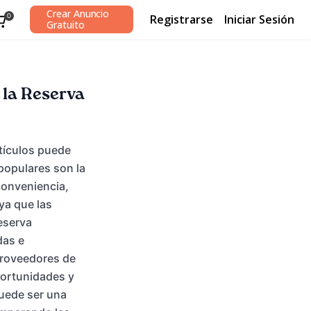
Crear Anuncio
Registrarse
Iniciar Sesión
0
Gratuito
 la Reserva
rtículos puede
populares son la
 conveniencia,
 ya que las
eserva
das e
 proveedores de
portunidades y
puede ser una