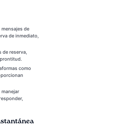
o mensajes de
erva de inmediato,
s de reserva,
prontitud.
ataformas como
roporcionan
a manejar
 responder,
Instantánea