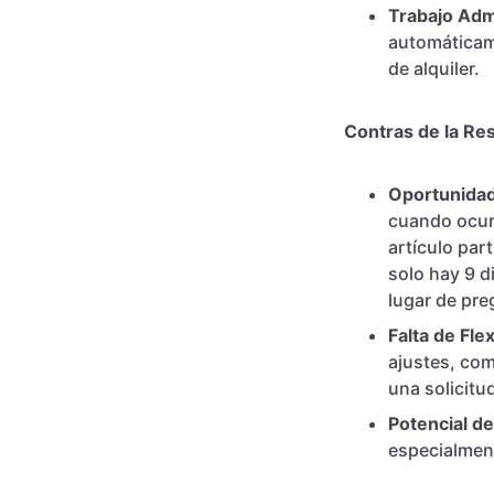
Trabajo Adm
automáticame
de alquiler.
Contras de la Re
Oportunidad
cuando ocurr
artículo part
solo hay 9 d
lugar de preg
Falta de Flex
ajustes, com
una solicitu
Potencial d
especialment