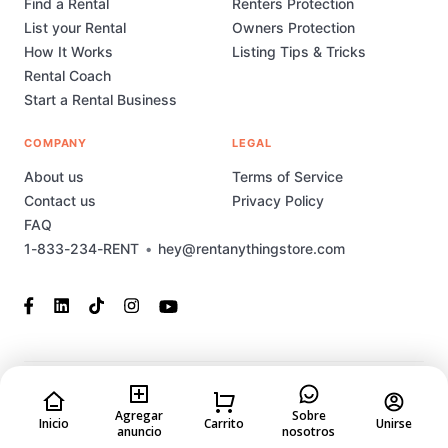
Find a Rental
Renters Protection
List your Rental
Owners Protection
How It Works
Listing Tips & Tricks
Rental Coach
Start a Rental Business
COMPANY
LEGAL
About us
Terms of Service
Contact us
Privacy Policy
FAQ
1-833-234-RENT
•
hey@rentanythingstore.com
© 2023-2026 Rent Anything Store Technology, Inc. All rights
reserved. This marketplace has been built and is supported by
Agregar
Sobre
Inicio
Carrito
Unirse
anuncio
nosotros
MarketplaceStudio.io