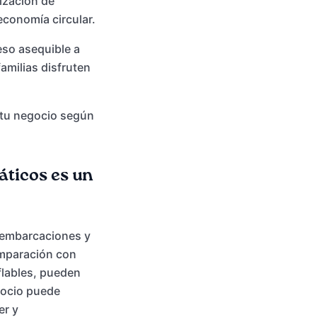
lización de
conomía circular.
so asequible a
amilias disfruten
 tu negocio según
áticos es un
e embarcaciones y
omparación con
flables, pueden
gocio puede
er y