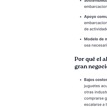
Sostenibilid
embarcacione
Apoyo comun
embarcacione
de actividad
Modelo de ne
sea necesari
Por qué el 
gran negoc
Bajos costos
juguetes acu
otras indust
comprarse g
escalarse a 