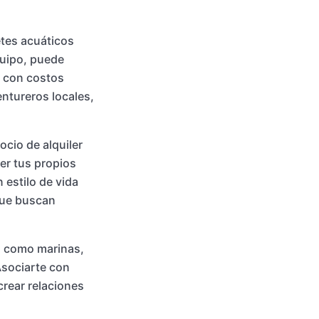
tes acuáticos
quipo, puede
e con costos
ntureros locales,
cio de alquiler
er tus propios
 estilo de vida
 que buscan
s, como marinas,
Asociarte con
crear relaciones