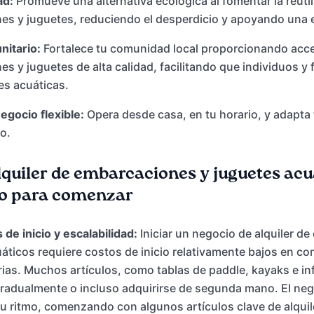
ad:
Promueve una alternativa ecológica al fomentar la reuti
s y juguetes, reduciendo el desperdicio y apoyando una e
itario:
Fortalece tu comunidad local proporcionando acce
s y juguetes de alta calidad, facilitando que individuos y f
es acuáticas.
gocio flexible:
Opera desde casa, en tu horario, y adapta
o.
alquiler de embarcaciones y juguetes acu
io para comenzar
 de inicio y escalabilidad:
Iniciar un negocio de alquiler d
áticos requiere costos de inicio relativamente bajos en c
rias. Muchos artículos, como tablas de paddle, kayaks e in
radualmente o incluso adquirirse de segunda mano. El ne
tu ritmo, comenzando con algunos artículos clave de alquil