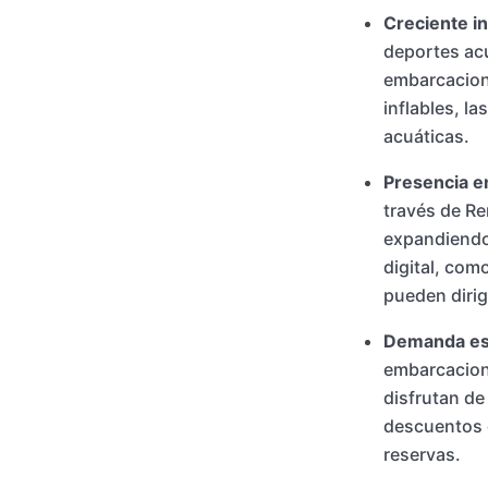
Creciente in
deportes acu
embarcacione
inflables, l
acuáticas.
Presencia en
través de Re
expandiendo 
digital, com
pueden dirigi
Demanda est
embarcacion
disfrutan de
descuentos d
reservas.