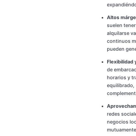
expandiéndo
Altos márge
suelen tener
alquilarse v
continuos mí
pueden gene
Flexibilidad 
de embarcaci
horarios y t
equilibrado,
complementar
Aprovechami
redes social
negocios loc
mutuamente 