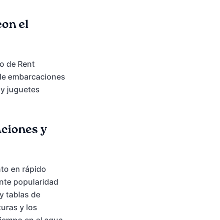
on el
do de Rent
r de embarcaciones
 y juguetes
aciones y
to en rápido
iente popularidad
y tablas de
uras y los