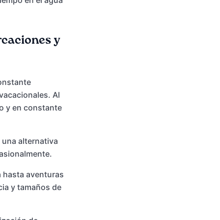
 tiempo en el agua
rcaciones y
onstante
vacacionales. Al
o y en constante
 una alternativa
casionalmente.
a hasta aventuras
cia y tamaños de