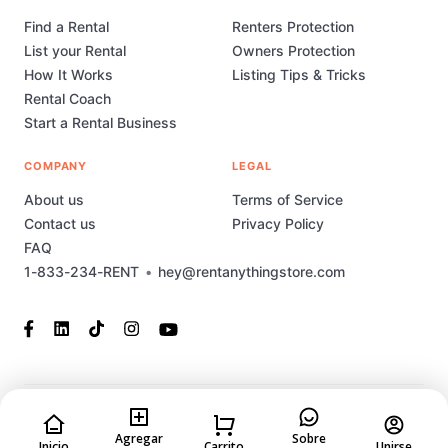
Find a Rental
Renters Protection
List your Rental
Owners Protection
How It Works
Listing Tips & Tricks
Rental Coach
Start a Rental Business
COMPANY
LEGAL
About us
Terms of Service
Contact us
Privacy Policy
FAQ
1-833-234-RENT
•
hey@rentanythingstore.com
© 2023-2026 Rent Anything Store Technology, Inc. All rights
reserved. This marketplace has been built and is supported by
Agregar
Sobre
Inicio
Carrito
Unirse