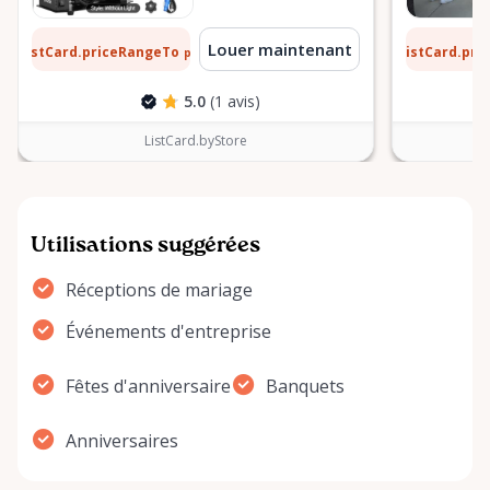
 $
13 $
Louer maintenant
ListCard.priceRangeTo
ListCard.pr
par jour
5.0
(1 avis)
ListCard.byStore
Utilisations suggérées
Réceptions de mariage
Événements d'entreprise
Fêtes d'anniversaire
Banquets
Anniversaires