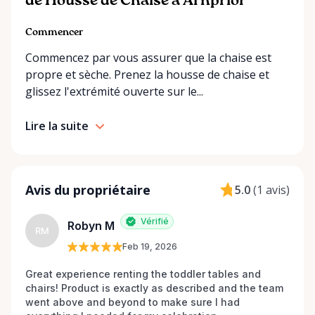
exactly what you’re looking for on our site, just
de Housse de Chaise à Arnprior
send us a message. We’re always happy to source
additional items or help you find the right solution
Commencer
for your event. Local. Flexible. Reliable. That’s
Commencez par vous assurer que la chaise est
Ottawa Valley Event Rentals — helping make special
propre et sèche. Prenez la housse de chaise et
moments even better across the Ottawa Valley.
glissez l'extrémité ouverte sur le...
Lire la suite
Avis du propriétaire
5.0
(
1 avis
)
Vérifié
Robyn M
RM
Feb 19, 2026
Great experience renting the toddler tables and 
chairs! Product is exactly as described and the team 
went above and beyond to make sure I had 