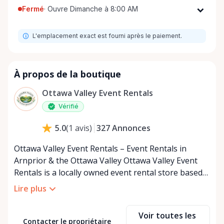
Fermé
·
Ouvre Dimanche à 8:00 AM
Lundi
8:00 AM - 8:00 PM
L'emplacement exact est fourni après le paiement.
Mardi
8:00 AM - 8:00 PM
Mercredi
8:00 AM - 8:00 PM
Jeudi
8:00 AM - 8:00 PM
À propos de la boutique
Vendredi
8:00 AM - 8:00 PM
Ottawa Valley Event Rentals
Samedi
8:00 AM - 8:00 PM
Vérifié
Dimanche
8:00 AM - 8:00 PM
327
Annonces
5.0
(
1
avis
)
Ottawa Valley Event Rentals – Event Rentals in
Arnprior & the Ottawa Valley Ottawa Valley Event
Rentals is a locally owned event rental store based
in Arnprior, Ontario, proudly serving the Ottawa
Lire plus
Valley and surrounding communities. We help make
weddings, backyard parties, corporate events,
Voir toutes les
family celebrations, and community gatherings
Contacter le propriétaire