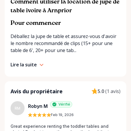
smoothly from start to finish. If you can’t find
Comment utiliser la location de jupe de
exactly what you’re looking for on our site, just
table ivoire à Arnprior
send us a message. We’re always happy to source
additional items or help you find the right solution
Pour commencer
for your event. Local. Flexible. Reliable. That’s
Déballez la jupe de table et assurez-vous d'avoir
Ottawa Valley Event Rentals — helping make special
le nombre recommandé de clips (15+ pour une
moments even better across the Ottawa Valley.
table de 6', 20+ pour une tab...
Lire la suite
Avis du propriétaire
5.0
(
1 avis
)
Vérifié
Robyn M
RM
Feb 19, 2026
Great experience renting the toddler tables and 