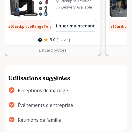
Pickup in Arnprior
Delivery Available
 $
13 $
Louer maintenant
ListCard.priceRangeTo
ListCard.pr
par jour
5.0
(1 avis)
ListCard.byStore
Utilisations suggérées
Réceptions de mariage
Événements d'entreprise
Réunions de famille