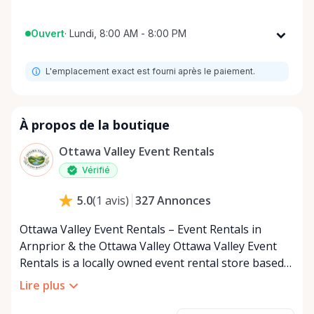
Ouvert
·
Lundi, 8:00 AM - 8:00 PM
Lundi
8:00 AM - 8:00 PM
L'emplacement exact est fourni après le paiement.
Mardi
8:00 AM - 8:00 PM
Mercredi
8:00 AM - 8:00 PM
Jeudi
8:00 AM - 8:00 PM
À propos de la boutique
Vendredi
8:00 AM - 8:00 PM
Ottawa Valley Event Rentals
Samedi
8:00 AM - 8:00 PM
Vérifié
Dimanche
8:00 AM - 8:00 PM
327
Annonces
5.0
(
1
avis
)
Ottawa Valley Event Rentals – Event Rentals in
Arnprior & the Ottawa Valley Ottawa Valley Event
Rentals is a locally owned event rental store based
in Arnprior, Ontario, proudly serving the Ottawa
Lire plus
Valley and surrounding communities. We help make
weddings, backyard parties, corporate events,