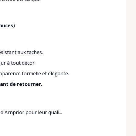
ouces)
ésistant aux taches.
ur à tout décor.
pparence formelle et élégante.
vant de retourner.
'Arnprior pour leur quali...