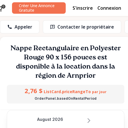
Créer Une Annonce
S'inscrire
Connexion
0
Gratuite
Appeler
Contacter le propriétaire
Nappe
Rectangulaire
en
Polyester
Rouge
90
x
156
pouces
est
disponible à la location dans la
région de Arnprior
2,76 $
ListCard.priceRangeTo
par jour
OrderPanel.basedOnRentalPeriod
August 2026