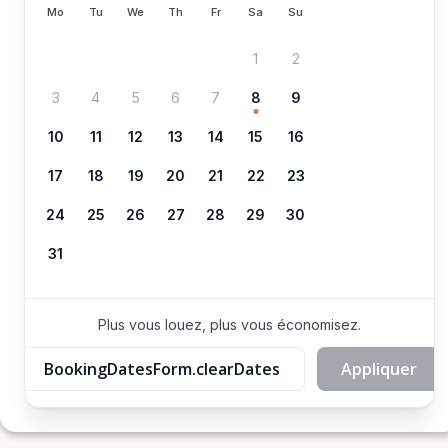
Mo
Tu
We
Th
Fr
Sa
Su
1
2
3
4
5
6
7
8
9
10
11
12
13
14
15
16
17
18
19
20
21
22
23
24
25
26
27
28
29
30
31
Plus vous louez, plus vous économisez.
BookingDatesForm.clearDates
Appliquer