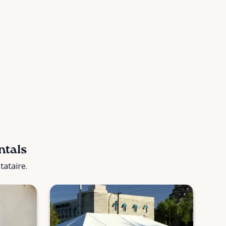
ntals
ataire.