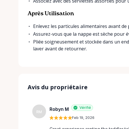
Associez avec des serviettes assorties pour 
Après Utilisation
Enlevez les particules alimentaires avant de p
Assurez-vous que la nappe est sèche pour év
Pliée soigneusement et stockée dans un endro
laver avant de retourner.
Avis du propriétaire
Vérifié
Robyn M
RM
Feb 19, 2026
Great experience renting the toddler ta