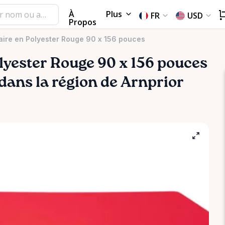
À
Plus
FR
USD
Propos
ire en Polyester Rouge 90 x 156 pouces
lyester
Rouge
90
x
156
pouces
 dans la région de Arnprior