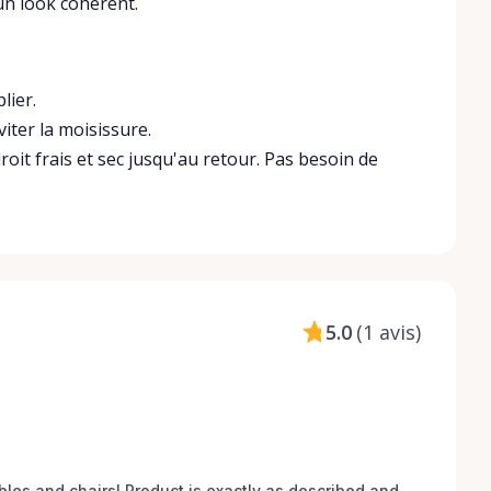
un look cohérent.
lier.
iter la moisissure.
it frais et sec jusqu'au retour. Pas besoin de
5.0
(
1 avis
)
bles and chairs! Product is exactly as described and 