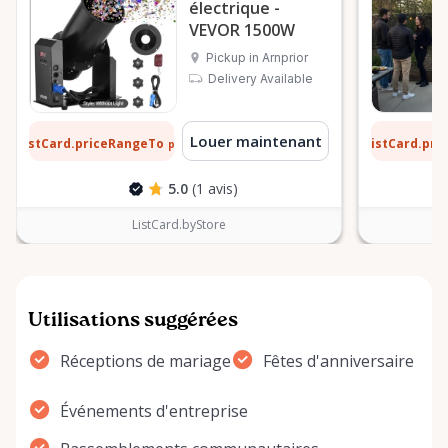
électrique -
VEVOR 1500W
Pickup in Arnprior
Delivery Available
 $
13 $
Louer maintenant
ListCard.priceRangeTo
ListCard.pr
par jour
5.0
(1 avis)
ListCard.byStore
Utilisations suggérées
Réceptions de mariage
Fêtes d'anniversaire
Événements d'entreprise