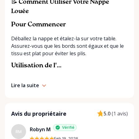
smoothly from start to finish. If you can’t find
📝 Comment Utiliser Votre Nappe
exactly what you’re looking for on our site, just
Louée
send us a message. We’re always happy to source
additional items or help you find the right solution
Pour Commencer
for your event. Local. Flexible. Reliable. That’s
Déballez la nappe et étalez-la sur votre table.
Ottawa Valley Event Rentals — helping make special
Assurez-vous que les bords sont égaux et que le
moments even better across the Ottawa Valley.
tissu est plat pour éviter les plis.
Utilisation de l'...
Lire la suite
Avis du propriétaire
5.0
(
1 avis
)
Vérifié
Robyn M
RM
Feb 19, 2026