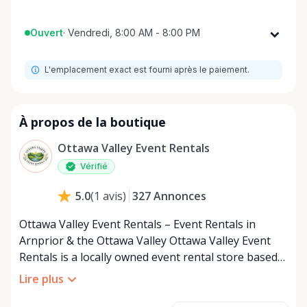
Ouvert
·
Vendredi, 8:00 AM - 8:00 PM
Lundi
8:00 AM - 8:00 PM
L'emplacement exact est fourni après le paiement.
Mardi
8:00 AM - 8:00 PM
Mercredi
8:00 AM - 8:00 PM
Jeudi
8:00 AM - 8:00 PM
À propos de la boutique
Vendredi
8:00 AM - 8:00 PM
Ottawa Valley Event Rentals
Samedi
8:00 AM - 8:00 PM
Vérifié
Dimanche
8:00 AM - 8:00 PM
327
Annonces
5.0
(
1
avis
)
Ottawa Valley Event Rentals – Event Rentals in
Arnprior & the Ottawa Valley Ottawa Valley Event
Rentals is a locally owned event rental store based
in Arnprior, Ontario, proudly serving the Ottawa
Lire plus
Valley and surrounding communities. We help make
weddings, backyard parties, corporate events,