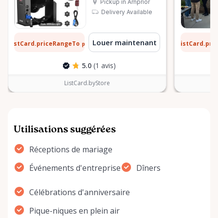
Pickup in Arnprior
Delivery Available
 $
13 $
Louer maintenant
ListCard.priceRangeTo
ListCard.pr
par jour
5.0
(1 avis)
ListCard.byStore
Utilisations suggérées
Réceptions de mariage
Événements d'entreprise
Dîners
Célébrations d'anniversaire
Pique-niques en plein air