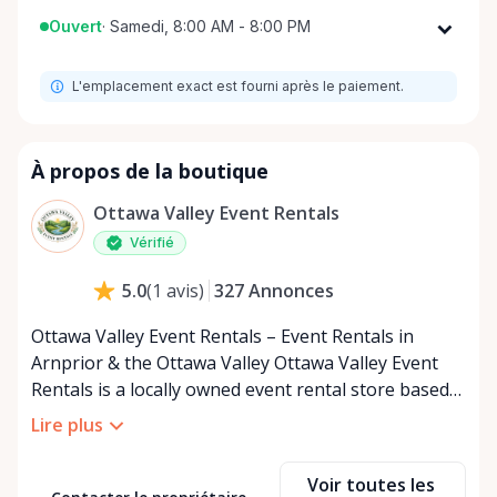
Ouvert
·
Samedi, 8:00 AM - 8:00 PM
Lundi
8:00 AM - 8:00 PM
L'emplacement exact est fourni après le paiement.
Mardi
8:00 AM - 8:00 PM
Mercredi
8:00 AM - 8:00 PM
Jeudi
8:00 AM - 8:00 PM
À propos de la boutique
Vendredi
8:00 AM - 8:00 PM
Ottawa Valley Event Rentals
Samedi
8:00 AM - 8:00 PM
Vérifié
Dimanche
8:00 AM - 8:00 PM
327
Annonces
5.0
(
1
avis
)
Ottawa Valley Event Rentals – Event Rentals in
Arnprior & the Ottawa Valley Ottawa Valley Event
Rentals is a locally owned event rental store based
in Arnprior, Ontario, proudly serving the Ottawa
Lire plus
Valley and surrounding communities. We help make
weddings, backyard parties, corporate events,
Voir toutes les
family celebrations, and community gatherings