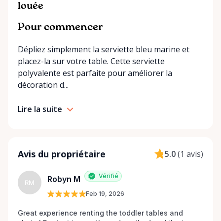
exactly what you’re looking for on our site, just
louée
send us a message. We’re always happy to source
additional items or help you find the right solution
Pour commencer
for your event. Local. Flexible. Reliable. That’s
Dépliez simplement la serviette bleu marine et
Ottawa Valley Event Rentals — helping make special
placez-la sur votre table. Cette serviette
moments even better across the Ottawa Valley.
polyvalente est parfaite pour améliorer la
décoration d...
Lire la suite
Avis du propriétaire
5.0
(
1 avis
)
Vérifié
Robyn M
RM
Feb 19, 2026
Great experience renting the toddler tables and 