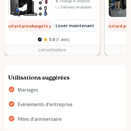
Pickup in Arnprior
Delivery Available
 $
13 $
Louer maintenant
ListCard.priceRangeTo
ListCard.pr
par jour
5.0
(1 avis)
ListCard.byStore
Utilisations suggérées
Mariages
Événements d'entreprise
Fêtes d'anniversaire