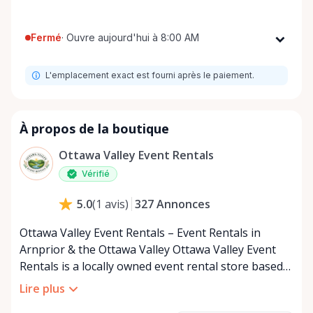
Fermé
·
Ouvre aujourd'hui à 8:00 AM
Lundi
8:00 AM - 8:00 PM
L'emplacement exact est fourni après le paiement.
Mardi
8:00 AM - 8:00 PM
Mercredi
8:00 AM - 8:00 PM
Jeudi
8:00 AM - 8:00 PM
À propos de la boutique
Vendredi
8:00 AM - 8:00 PM
Ottawa Valley Event Rentals
Samedi
8:00 AM - 8:00 PM
Vérifié
Dimanche
8:00 AM - 8:00 PM
327
Annonces
5.0
(
1
avis
)
Ottawa Valley Event Rentals – Event Rentals in
Arnprior & the Ottawa Valley Ottawa Valley Event
Rentals is a locally owned event rental store based
in Arnprior, Ontario, proudly serving the Ottawa
Lire plus
Valley and surrounding communities. We help make