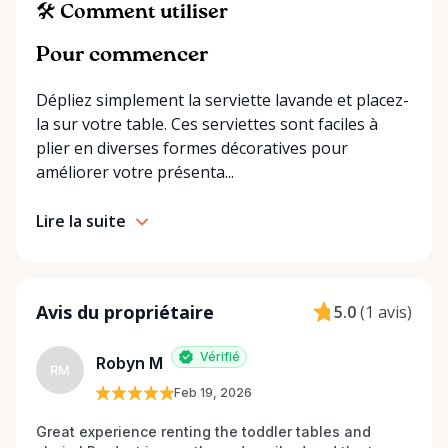
smoothly from start to finish. If you can’t find
🛠️ Comment utiliser
exactly what you’re looking for on our site, just
Pour commencer
send us a message. We’re always happy to source
additional items or help you find the right solution
Dépliez simplement la serviette lavande et placez-
for your event. Local. Flexible. Reliable. That’s
la sur votre table. Ces serviettes sont faciles à
Ottawa Valley Event Rentals — helping make special
plier en diverses formes décoratives pour
moments even better across the Ottawa Valley.
améliorer votre présenta...
Lire la suite
Avis du propriétaire
5.0
(
1 avis
)
Vérifié
Robyn M
RM
Feb 19, 2026
Great experience renting the toddler tables and 