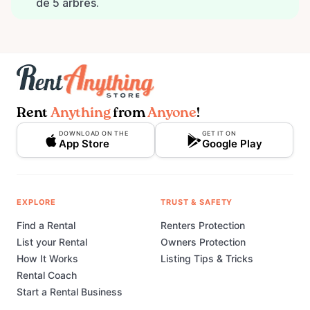
de 5 arbres.
Rent
Anything
from
Anyone
!
DOWNLOAD ON THE
GET IT ON
App Store
Google Play
EXPLORE
TRUST & SAFETY
Find a Rental
Renters Protection
List your Rental
Owners Protection
How It Works
Listing Tips & Tricks
Rental Coach
Start a Rental Business