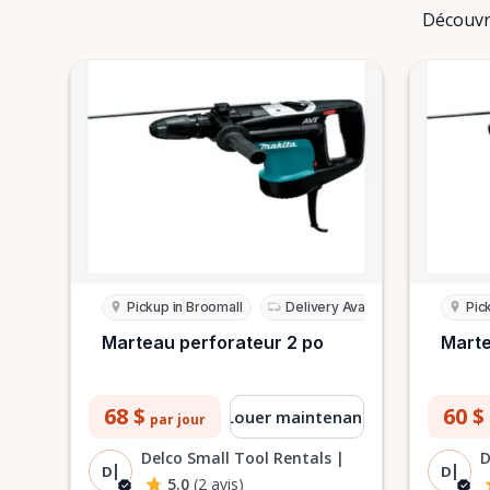
Découvre
Pickup in Broomall
Delivery Available
Pic
Marteau perforateur 2 po
Marte
68 $
60 $
Louer maintenant
par jour
Delco Small Tool Rentals |
D
D|
D|
5.0
(2 avis)