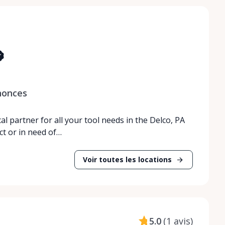
nonces
l partner for all your tool needs in the Delco, PA
ct or in need of…
Voir toutes les locations
5.0
(
1 avis
)