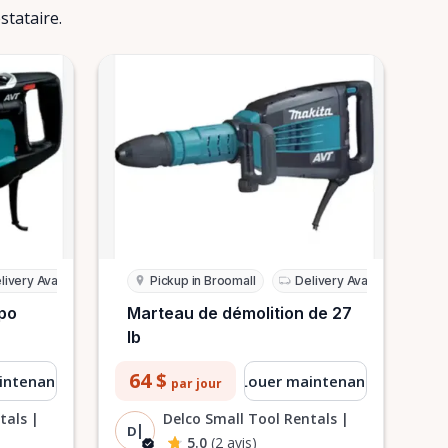
stataire.
livery Available
Pickup in Broomall
Delivery Available
 po
Marteau de démolition de 27
lb
64 $
intenant
Louer maintenant
par jour
tals |
Delco Small Tool Rentals |
D|
5.0
(2 avis)