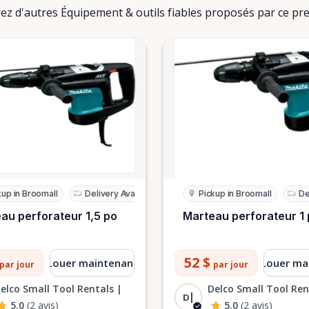
z d'autres Équipement & outils fiables proposés par ce pre
kup in Broomall
Delivery Available
Pickup in Broomall
De
au perforateur 1,5 po
Marteau perforateur 1
52 $
Louer maintenant
Louer ma
par jour
par jour
elco Small Tool Rentals |
Delco Small Tool Ren
D|
5.0
(2 avis)
5.0
(2 avis)