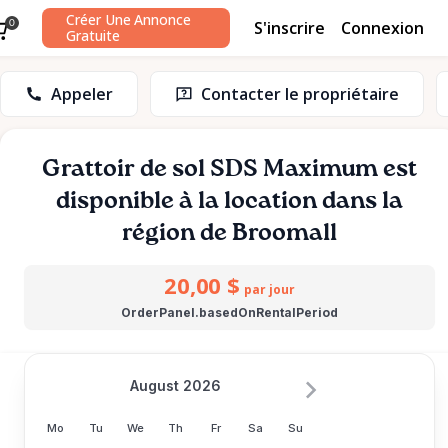
Créer Une Annonce
S'inscrire
Connexion
0
Gratuite
Appeler
Contacter le propriétaire
Grattoir
de
sol
SDS
Maximum
est
disponible à la location dans la
région de Broomall
20,00 $
par jour
OrderPanel.basedOnRentalPeriod
August 2026
Mo
Tu
We
Th
Fr
Sa
Su