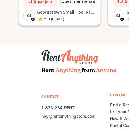
3 $
13 $
Louer maintenant
par jour
Georgetown Small Tool Rentals I
GI
GI
5.0
(0 avis)
Rent
Anything
from
Anyone
!
EXPLORE
CONTACT
Find a Ren
1-833-234-RENT
List your 
hey@rentanythingstore.com
How It W
Rental Co