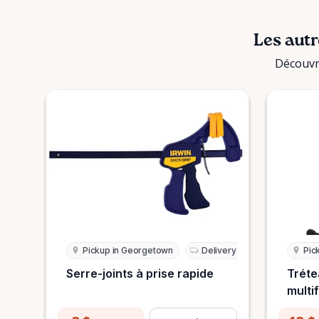
Les autr
Découvre
Pickup in Georgetown
Delivery Available
Pic
Serre-joints à prise rapide
Tréte
multi
les t