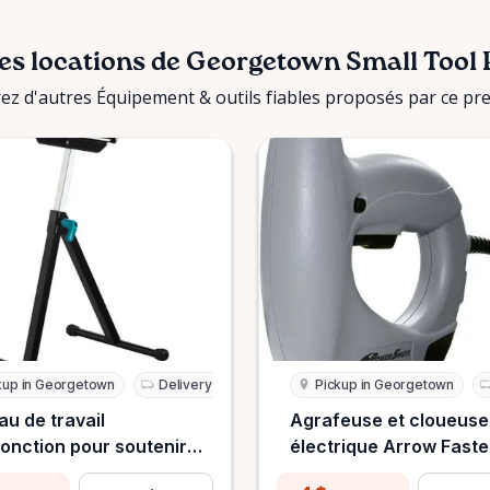
es locations de Georgetown Small Tool 
z d'autres Équipement & outils fiables proposés par ce pre
kup in Georgetown
Delivery Available
Pickup in Georgetown
au de travail
Agrafeuse et cloueuse
fonction pour soutenir
électrique Arrow Fast
ravaux de menuiserie
8150 Powershot®