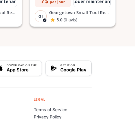
7 $
intenant
Louer maintenant
par jour
Georgetown Small Tool Rentals I
Georgetown Small Tool Rentals I
GI
5.0
(0 avis)
DOWNLOAD ON THE
GET IT ON
App Store
Google Play
LEGAL
Terms of Service
Privacy Policy