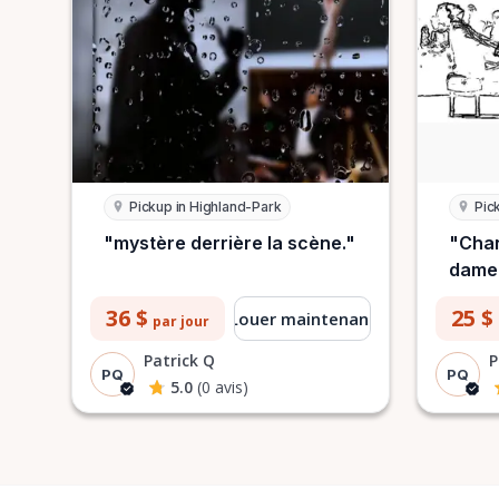
Pickup in Highland-Park
Pic
"mystère derrière la scène."
"Chan
dame
36 $
25 $
Louer maintenant
par jour
Patrick Q
P
PQ
PQ
5.0
(0 avis)