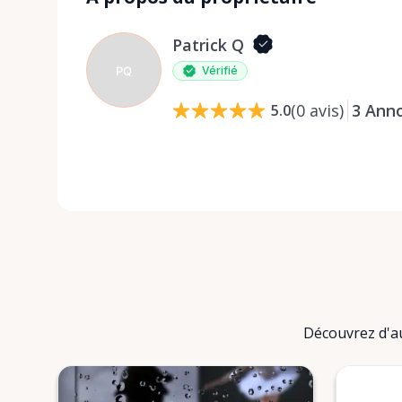
Patrick Q
PQ
Vérifié
(
0
avis
)
3
Ann
5.0
Découvrez d'aut