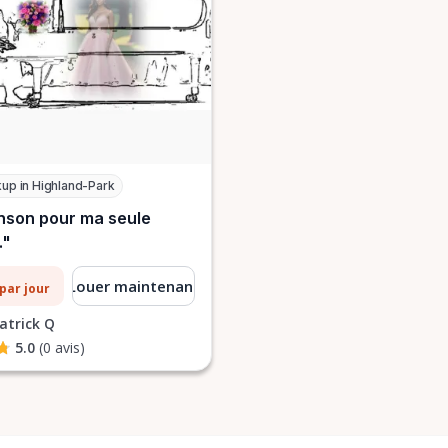
kup in Highland-Park
son pour ma seule
."
Louer maintenant
par jour
atrick Q
5.0
(0 avis)