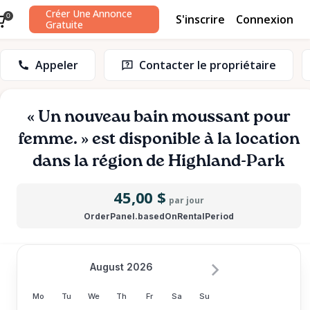
Créer Une Annonce
S'inscrire
Connexion
0
Gratuite
Appeler
Contacter le propriétaire
«
Un
nouveau
bain
moussant
pour
femme.
»
est disponible à la location
dans la région de Highland-Park
45,00 $
par jour
OrderPanel.basedOnRentalPeriod
August 2026
Mo
Tu
We
Th
Fr
Sa
Su