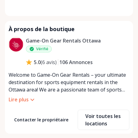
À propos de la boutique
Game-On Gear Rentals Ottawa
Vérifié
106
Annonces
5.0
(
6
avis
)
Welcome to Game-On Gear Rentals – your ultimate
destination for sports equipment rentals in the
Ottawa area! We are a passionate team of sports
enthusiasts dedicated to providing you with an
Lire plus
extensive range of quality sporting goods for every
kind of athlete. Whether you're a weekend warrior
Voir toutes les
looking to try out a new hobby, a seasoned pro in
Contacter le propriétaire
locations
need of temporary gear, or an event organizer
seeking equipment for the big day, our ever-