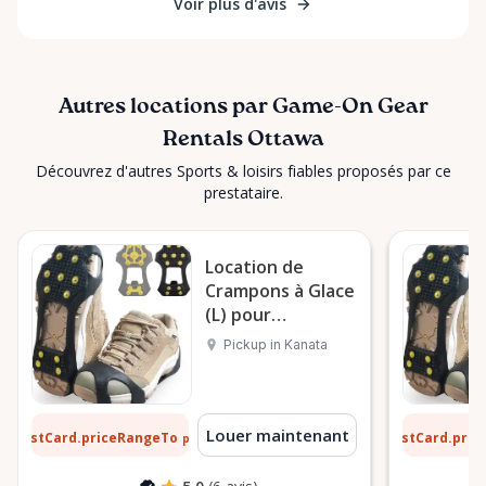
Voir plus d'avis
Autres locations par Game-On Gear
Rentals Ottawa
Découvrez d'autres Sports & loisirs fiables proposés par ce
prestataire.
Location de
Crampons à Glace
(L) pour
Aventures
Pickup in Kanata
Hivernales à
Kanata
 $
1 $
Louer maintenant
ListCard.priceRangeTo
ListCard.pri
par jour