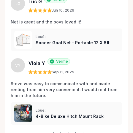
the game alive with Game-On Gear Rentals! 🏀⚽🏈🎾
Luc G
LG
🏐🏒⛷️🚴
Jun 10, 2026
Net is great and the boys loved it!
Loué :
Soccer Goal Net - Portable 12 X 6ft
Vérifié
Viola Y
VY
Sep 11, 2025
Steve was easy to communicate with and made 
renting from him very convenient. I would rent from 
him in the future.
Loué :
4-Bike Deluxe Hitch Mount Rack