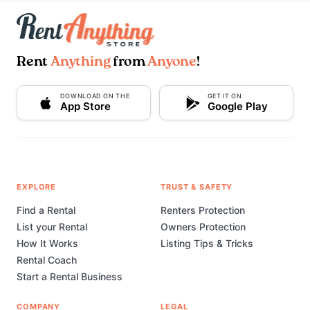
Rent
Anything
from
Anyone
!
DOWNLOAD ON THE
GET IT ON
App Store
Google Play
EXPLORE
TRUST & SAFETY
Find a Rental
Renters Protection
List your Rental
Owners Protection
How It Works
Listing Tips & Tricks
Rental Coach
Start a Rental Business
COMPANY
LEGAL