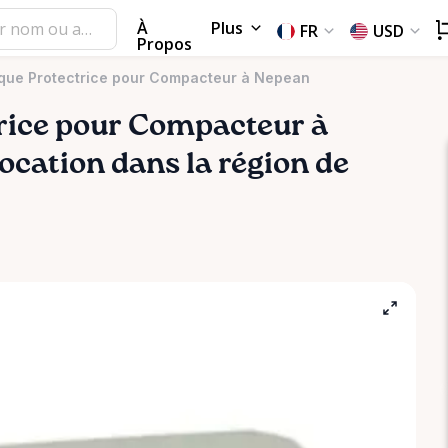
À
Plus
FR
USD
Propos
aque Protectrice pour Compacteur à Nepean
rice
pour
Compacteur
à
location dans la région de