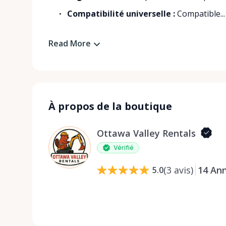
Compatibilité universelle :
Compatible...
Read More
À propos de la boutique
Ottawa Valley Rentals
Vérifié
(
3
avis
)
14
An
5.0