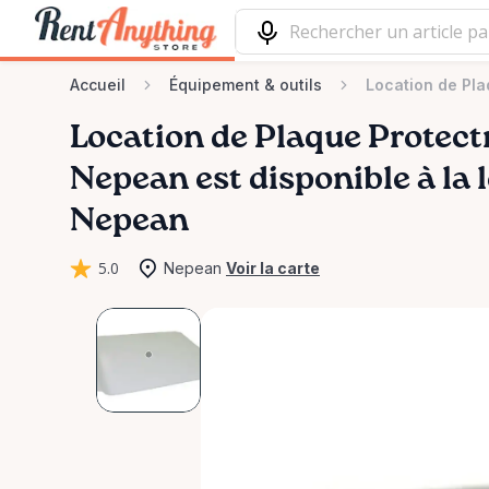
Accueil
Équipement & outils
Location de Pl
Location
de
Plaque
Protect
Nepean
est disponible à la 
Nepean
5.0
Nepean
Voir la carte