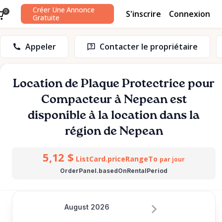
Créer Une Annonce
S'inscrire
Connexion
0
Gratuite
Appeler
Contacter le propriétaire
Location
de
Plaque
Protectrice
pour
Compacteur
à
Nepean
est
disponible à la location dans la
région de Nepean
5,12 $
ListCard.priceRangeTo
par jour
OrderPanel.basedOnRentalPeriod
August 2026