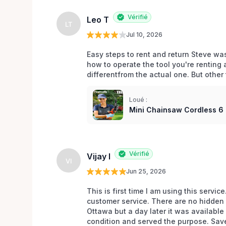
Vérifié
Leo T
LT
Jul 10, 2026
Easy steps to rent and return Steve wa
how to operate the tool you're renting 
differentfrom the actual one. But other t
Loué :
Mini Chainsaw Cordless 6 
Vérifié
Vijay I
VI
Jun 25, 2026
This is first time I am using this servic
customer service. There are no hidden 
Ottawa but a day later it was available 
condition and served the purpose. Sav