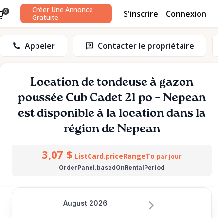
Créer Une Annonce
S'inscrire
Connexion
0
Gratuite
Appeler
Contacter le propriétaire
Location
de
tondeuse
à
gazon
poussée
Cub
Cadet
21
po
–
Nepean
est disponible à la location dans la
région de Nepean
3,07 $
ListCard.priceRangeTo
par jour
OrderPanel.basedOnRentalPeriod
August 2026