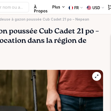
À
Plus
FR
USD
Propos
ndeuse à gazon poussée Cub Cadet 21 po – Nepean
on
poussée
Cub
Cadet
21
po
–
location dans la région de