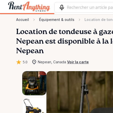
Accueil
Équipement & outils
Location de to
Location
de
tondeuse
à
gaz
Nepean
est disponible à la 
Nepean
5.0
Nepean, Canada
Voir la carte