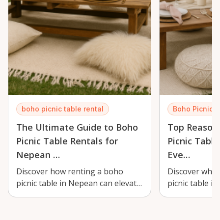
boho picnic table rental
Boho Picnic 
The Ultimate Guide to Boho
Top Reasons
Picnic Table Rentals for
Picnic Tabl
Nepean …
Eve…
Discover how renting a boho
Discover why 
picnic table in Nepean can elevate
picnic table i
your outdoor events with style
perfect choice
and e…
outdoor even