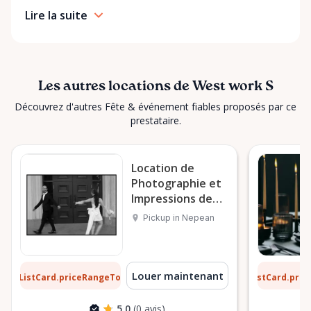
Lire la suite
Les autres locations de West work S
Découvrez d'autres Fête & événement fiables proposés par ce
prestataire.
Location de
Photographie et
Impressions de
Mariage à
Pickup in Nepean
Nepean
8 $
7 $
Louer maintenant
ListCard.priceRangeTo
ListCard.pri
par jour
5.0
(0 avis)