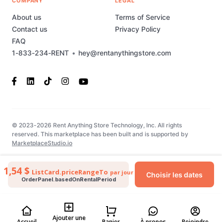
COMPANY
LEGAL
About us
Terms of Service
Contact us
Privacy Policy
FAQ
1-833-234-RENT
•
hey@rentanythingstore.com
© 2023-2026 Rent Anything Store Technology, Inc. All rights
reserved. This marketplace has been built and is supported by
MarketplaceStudio.io
1,54 $
ListCard.priceRangeTo
par jour
Choisir les dates
OrderPanel.basedOnRentalPeriod
Ajouter une
Accueil
Panier
À propos
Rejoindre