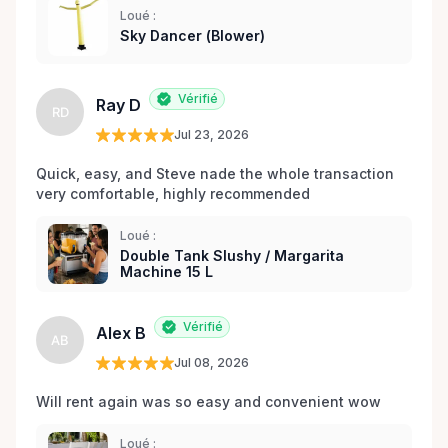
Loué :
matériel de fête et d’événements à Orléans et dans
Sky Dancer (Blower)
les environs.
Vérifié
Ray D
RD
Jul 23, 2026
Quick, easy, and Steve nade the whole transaction 
very comfortable, highly recommended
Loué :
Double Tank Slushy / Margarita
Machine 15 L
Vérifié
Alex B
AB
Jul 08, 2026
Will rent again was so easy and convenient wow
Loué :