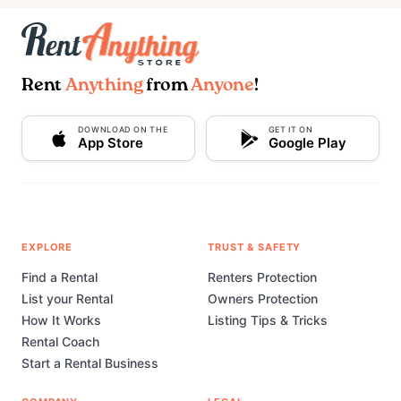
Rent
Anything
from
Anyone
!
DOWNLOAD ON THE
GET IT ON
App Store
Google Play
EXPLORE
TRUST & SAFETY
Find a Rental
Renters Protection
List your Rental
Owners Protection
How It Works
Listing Tips & Tricks
Rental Coach
Start a Rental Business