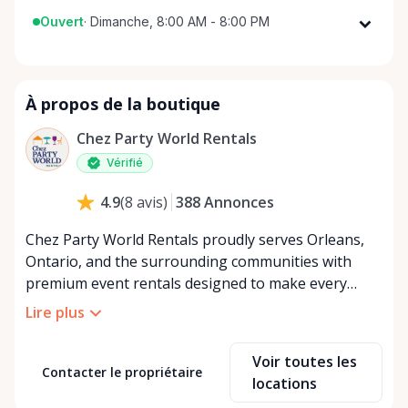
Ouvert
·
Dimanche, 8:00 AM - 8:00 PM
Lundi
8:00 AM - 8:00 PM
Mardi
8:00 AM - 8:00 PM
À propos de la boutique
Mercredi
8:00 AM - 8:00 PM
Jeudi
8:00 AM - 8:00 PM
Chez Party World Rentals
Vendredi
8:00 AM - 8:00 PM
Vérifié
Samedi
8:00 AM - 8:00 PM
388
Annonces
4.9
(
8
avis
)
Dimanche
8:00 AM - 8:00 PM
Chez Party World Rentals proudly serves Orleans,
Ontario, and the surrounding communities with
premium event rentals designed to make every
occasion unforgettable. Specializing in tents, tables,
Lire plus
chairs, dishware, and linens, we provide everything
you need to create a welcoming, elegant
Voir toutes les
atmosphere for weddings, corporate events,
Contacter le propriétaire
locations
community gatherings, and private celebrations. We