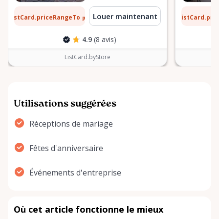
 $
13 $
Louer maintenant
ListCard.priceRangeTo
ListCard.pr
par jour
4.9
(8 avis)
ListCard.byStore
Utilisations suggérées
Réceptions de mariage
Fêtes d'anniversaire
Événements d'entreprise
Où cet article fonctionne le mieux