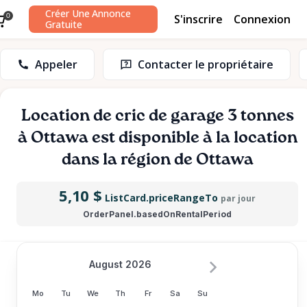
Créer Une Annonce
S'inscrire
Connexion
0
Gratuite
Appeler
Contacter le propriétaire
Location
de
cric
de
garage
3
tonnes
à
Ottawa
est disponible à la location
dans la région de Ottawa
5,10 $
ListCard.priceRangeTo
par jour
OrderPanel.basedOnRentalPeriod
August 2026
Mo
Tu
We
Th
Fr
Sa
Su