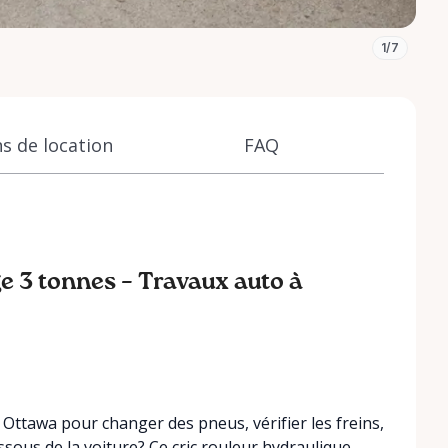
1/7
s de location
FAQ
ge 3 tonnes – Travaux auto à
à Ottawa pour changer des pneus, vérifier les freins,
sous de la voiture? Ce cric rouleur hydraulique