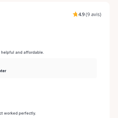
4.9
(
9 avis
)
 helpful and affordable.
oter
t worked perfectly.