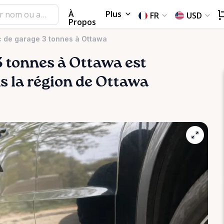
À
Plus
FR
USD
Propos
c de garage 3 tonnes à Ottawa
3
tonnes
à
Ottawa
est
ns la région de Ottawa