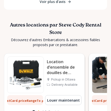
Voir plus d'avis
Autres locations par Steve Cody Rental
Store
Découvrez d'autres Embarcations & accessoires fiables
proposés par ce prestataire.
Location
d’ensemble de
douilles de
mécanique
Pickup in Ottawa
DeWalt à Ottawa
Delivery Available
 $
5 $
Louer maintenant
ListCard.priceRangeTo
ListCard.pri
par jour