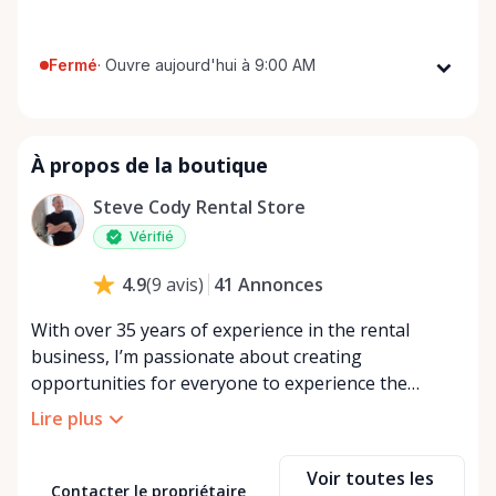
Fermé
·
Ouvre aujourd'hui à 9:00 AM
Lundi
9:00 AM - 8:00 PM
Mardi
9:00 AM - 8:00 PM
À propos de la boutique
Mercredi
9:00 AM - 8:00 PM
Jeudi
9:00 AM - 8:00 PM
Steve Cody Rental Store
Vendredi
9:00 AM - 8:00 PM
Vérifié
Samedi
9:00 AM - 8:00 PM
41
Annonces
4.9
(
9
avis
)
Dimanche
9:00 AM - 8:00 PM
With over 35 years of experience in the rental
business, I’m passionate about creating
opportunities for everyone to experience the
benefits of renting. As one of the founders of Rent
Lire plus
Anything Store, I believe in the power of sharing—
both to help individuals earn from items they
Voir toutes les
already own and to allow others to access and
Contacter le propriétaire