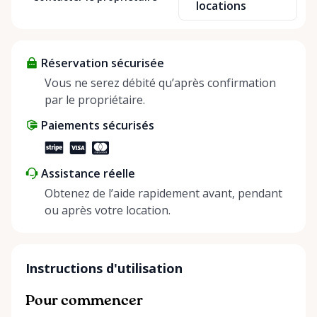
locations
explore new things affordably. Renting not only
saves money but also has a positive impact on our
planet and helps build connections between people.
Réservation sécurisée
My mission is to make renting accessible, simple,
and rewarding for everyone involved.
Vous ne serez débité qu’après confirmation
par le propriétaire.
Paiements sécurisés
Assistance réelle
Obtenez de l’aide rapidement avant, pendant
ou après votre location.
Instructions d'utilisation
Pour commencer