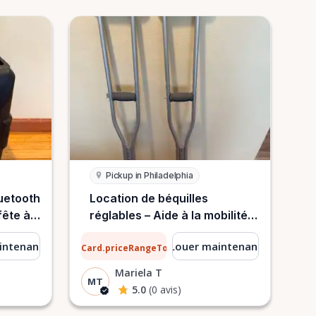
Pickup in Philadelphia
uetooth
Location de béquilles
fête à
réglables – Aide à la mobilité à
Philadelphie
2 $
intenant
Louer maintenant
ListCard.priceRangeTo
par jour
Mariela T
MT
5.0
(0 avis)