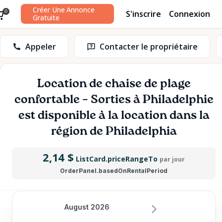
Créer Une Annonce
S'inscrire
Connexion
0
Gratuite
Appeler
Contacter le propriétaire
Location
de
chaise
de
plage
confortable
–
Sorties
à
Philadelphie
est disponible à la location dans la
région de Philadelphia
2,14 $
ListCard.priceRangeTo
par jour
OrderPanel.basedOnRentalPeriod
August 2026