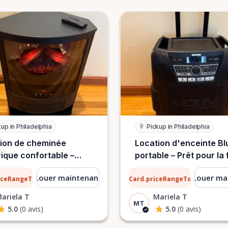
kup in Philadelphia
Pickup in Philadelphia
ion de cheminée
Location d'enceinte Bl
rique confortable –
portable – Prêt pour la 
delphie
Philadelphie
6 $
Louer maintenant
Louer ma
riceRangeTo
ListCard.priceRangeTo
par jour
par jour
ariela T
Mariela T
MT
5.0
(0 avis)
5.0
(0 avis)