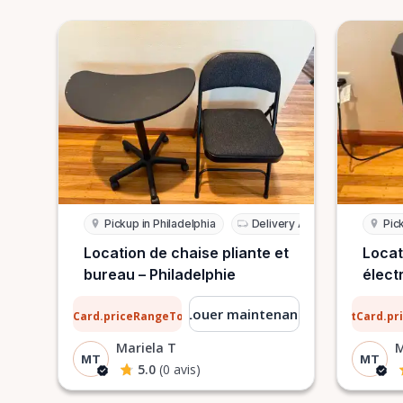
Pickup in Philadelphia
Delivery Available
Pic
Location de chaise pliante et
Locat
bureau – Philadelphie
élect
Phila
4 $
13 $
Louer maintenant
ListCard.priceRangeTo
ListCard.p
par jour
Mariela T
M
MT
MT
5.0
(0 avis)