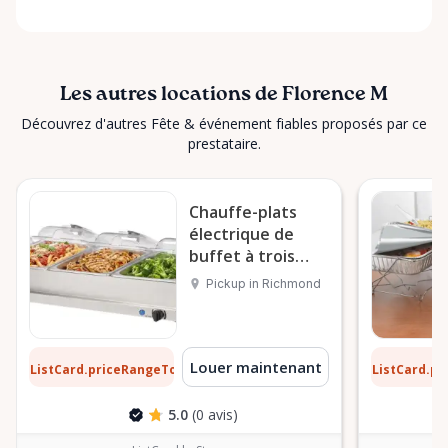
Les autres locations de Florence M
Découvrez d'autres Fête & événement fiables proposés par ce
prestataire.
Chauffe-plats
électrique de
buffet à trois
bacs
Pickup in Richmond
64 $
0,64 $
Louer maintenant
ListCard.priceRangeTo
ListCard.p
par jour
5.0
(0 avis)