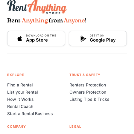
Rent
Anything
from
Anyone
!
DOWNLOAD ON THE
GET IT ON
App Store
Google Play
EXPLORE
TRUST & SAFETY
Find a Rental
Renters Protection
List your Rental
Owners Protection
How It Works
Listing Tips & Tricks
Rental Coach
Start a Rental Business
COMPANY
LEGAL