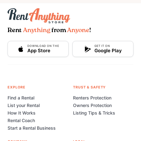
Rent
Anything
from
Anyone
!
DOWNLOAD ON THE
GET IT ON
App Store
Google Play
EXPLORE
TRUST & SAFETY
Find a Rental
Renters Protection
List your Rental
Owners Protection
How It Works
Listing Tips & Tricks
Rental Coach
Start a Rental Business