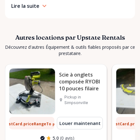
Lire la suite
Autres locations par Upstate Rentals
Découvrez d'autres Équipement & outils fiables proposés par ce
prestataire.
Scie à onglets
composée RYOBI
10 pouces filaire
Pickup in
Simpsonville
 $
6 $
Louer maintenant
ListCard.priceRangeTo
ListCard.pri
par jour
5.0
(0 avis)